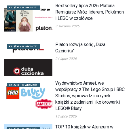
Bestsellery lipca 2026 Platona.
KSIĄŻKI – WIADOMOŚCI
Remigiusz Mróz liderem, Pokémon
i LEGO w czołówce
3 sierpnia 2026
Platon rozwija serię „Duża
KSIĄŻKI – WIADOMOŚCI
Czcionka”
24 lipca 2026
Wydawnictwo Ameet, we
KSIĄŻKI – WIADOMOŚCI
współpracy z The Lego Group i BBC
Studios, wprowadzi na rynek
książki z zadaniami i kolorowanki
LEGO® Bluey
13 lipca 2026
TOP 10 książek w Ateneum w
KSIĄŻKI – WIADOMOŚCI