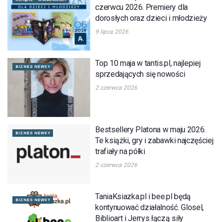
czerwcu 2026. Premiery dla
dorosłych oraz dzieci i młodzieży
9 lipca 2026
Top 10 maja w tantis.pl, najlepiej
BIZNES NEWSY
sprzedających się nowości
2 czerwca 2026
Bestsellery Platona w maju 2026.
BIZNES NEWSY
Te książki, gry i zabawki najczęściej
trafiały na półki
2 czerwca 2026
TaniaKsiazka.pl i bee.pl będą
BIZNES NEWSY
kontynuować działalność. Glosel,
Biblioart i Jerrys łączą siły