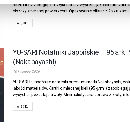
ściera tusz z długopisu. Wykonana z wysokiej jakości kauczuku s
niszczy ścieranej powierzchni. Opakowanie blister z 2 sztukami..
WIĘCEJ
YU-SARI Notatniki Japońskie – 96 ark.,
(Nakabayashi)
16 kwietnia 2026
YU-SARI to japońskie notatniki premium marki Nakabayashi, wyk
jakości materiałów. Kartki o mlecznej bieli (95 g/m²) zapobiegaj
wysycha i pozostaje trwały. Minimalistyczna oprawa z złotym log
WIĘCEJ