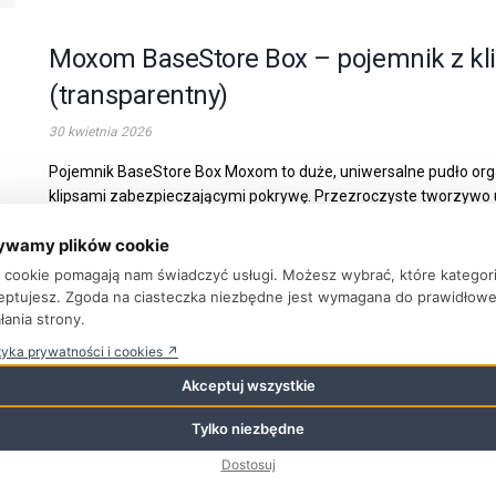
Moxom BaseStore Box – pojemnik z kl
(transparentny)
30 kwietnia 2026
Pojemnik BaseStore Box Moxom to duże, uniwersalne pudło orga
klipsami zabezpieczającymi pokrywę. Przezroczyste tworzywo 
bez otwierania. Wykonany z materiału BPA FREE, odpornego na 
ywamy plików cookie
WIĘCEJ
ki cookie pomagają nam świadczyć usługi. Możesz wybrać, które kategor
eptujesz. Zgoda na ciasteczka niezbędne jest wymagana do prawidłow
łania strony.
tyka prywatności i cookies ↗
Donau Gumka Wielofunkcyjna 41×18×11 
Akceptuj wszystkie
blister
Tylko niezbędne
23 kwietnia 2026
Dostosuj
Gumka wielofunkcyjna Donau w wersji dwustronnej — biała strona