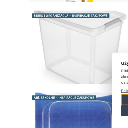
BIURO I ORGANIZACJA – INSPIRACJE ZAKUPOWE
Uż
Pli
akc
dzia
Poli
ART. SZKOLNE – INSPIRACJE ZAKUPOWE