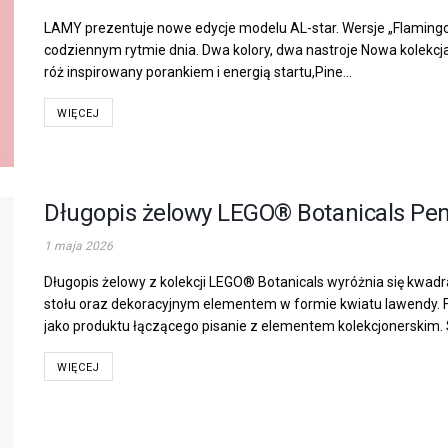
LAMY prezentuje nowe edycje modelu AL-star. Wersje „Flamingo” 
codziennym rytmie dnia. Dwa kolory, dwa nastroje Nowa kolekcja 
róż inspirowany porankiem i energią startu,Pine...
WIĘCEJ
Długopis żelowy LEGO® Botanicals Pen
1 maja 2026
Długopis żelowy z kolekcji LEGO® Botanicals wyróżnia się kwad
stołu oraz dekoracyjnym elementem w formie kwiatu lawendy. Fu
jako produktu łączącego pisanie z elementem kolekcjonerskim. S
WIĘCEJ