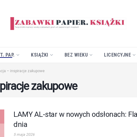
T. PAP.
KSIĄŻKI
BEZ WIEKU
LICENCYJNE
acja – inspiracje zakupowe
nspiracje zakupowe
LAMY AL-star w nowych odsłonach: Fla
dnia
5 maja 2026