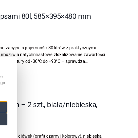
ipsami 80l, 585×395×480 mm
nizacyjne o pojemności 80 litrów z praktycznymi
umożliwia natychmiastowe zlokalizowanie zawartości
temperatury od -30°C do +90°C — sprawdza...
ie
ego
mm – 2 szt., biała/niebieska,
 usuwa ołówek (grafit czarny i kolorowy), niebieska