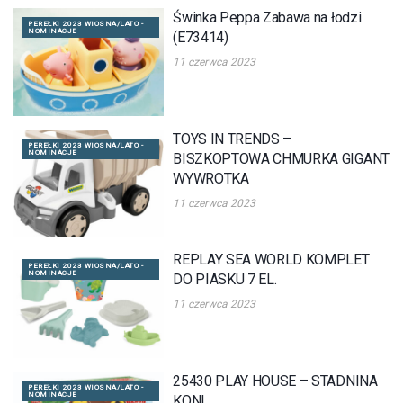
Świnka Peppa Zabawa na łodzi
PEREŁKI 2023 WIOSNA/LATO -
NOMINACJE
(E73414)
11 czerwca 2023
TOYS IN TRENDS –
PEREŁKI 2023 WIOSNA/LATO -
NOMINACJE
BISZKOPTOWA CHMURKA GIGANT
WYWROTKA
11 czerwca 2023
REPLAY SEA WORLD KOMPLET
PEREŁKI 2023 WIOSNA/LATO -
NOMINACJE
DO PIASKU 7 EL.
11 czerwca 2023
25430 PLAY HOUSE – STADNINA
PEREŁKI 2023 WIOSNA/LATO -
NOMINACJE
KONI