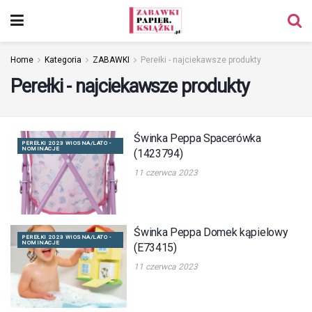
Home
Kategoria
ZABAWKI
Perełki - najciekawsze produkty
Perełki - najciekawsze produkty
Świnka Peppa Spacerówka
PEREŁKI 2023 WIOSNA/LATO -
NOMINACJE
(1423794)
11 czerwca 2023
Świnka Peppa Domek kąpielowy
PEREŁKI 2023 WIOSNA/LATO -
NOMINACJE
(E73415)
11 czerwca 2023