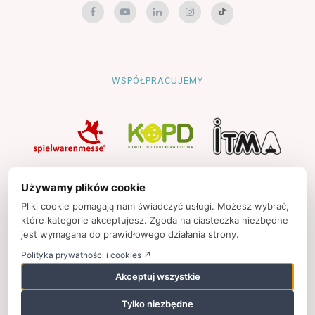
WSPÓŁPRACUJEMY
NAWIGACJA
Używamy plików cookie
Strona główna
Pliki cookie pomagają nam świadczyć usługi. Możesz wybrać,
które kategorie akceptujesz. Zgoda na ciasteczka niezbędne
Polityka prywatności
jest wymagana do prawidłowego działania strony.
Kontakt
Polityka prywatności i cookies ↗
Strony partnerskie
Akceptuj wszystkie
Tylko niezbędne
© 2025
zpkinfo.pl
,