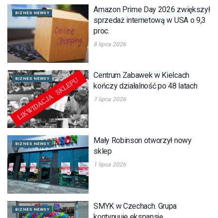
Amazon Prime Day 2026 zwiększył
BIZNES NEWSY
sprzedaż internetową w USA o 9,3
proc.
8 lipca 2026
Centrum Zabawek w Kielcach
BIZNES NEWSY
kończy działalność po 48 latach
7 lipca 2026
Mały Robinson otworzył nowy
BIZNES NEWSY
sklep
1 lipca 2026
SMYK w Czechach. Grupa
BIZNES NEWSY
kontynuuje ekspansję