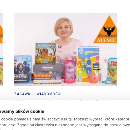
ZABAWKI – WIADOMOŚCI
a
Najlepsze gry i zabawki na Dzień Dziecka
i Lato 2021
ywamy plików cookie
ki cookie pomagają nam świadczyć usługi. Możesz wybrać, które kategor
17 maja 2021
eptujesz. Zgoda na ciasteczka niezbędne jest wymagana do prawidłow
Ateneum, największy polski dystrybutor książek, gier,