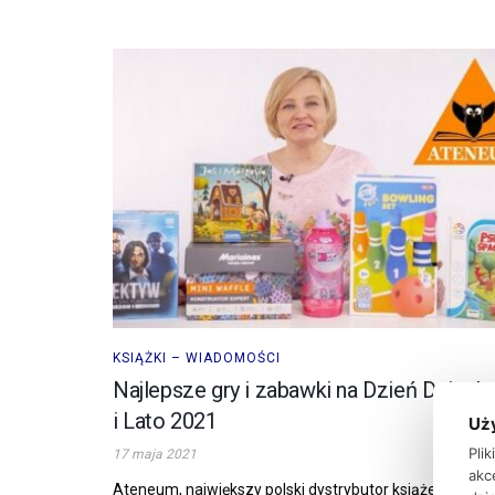
KSIĄŻKI – WIADOMOŚCI
Najlepsze gry i zabawki na Dzień Dzieck
i Lato 2021
Uż
Pli
17 maja 2021
akc
Ateneum, największy polski dystrybutor książek, gier,