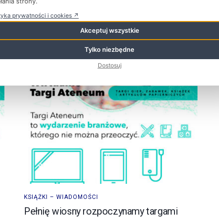
łania strony.
zabawek i artykułów papierniczych, wraz z Magdaleną
tyka prywatności i cookies ↗
Kordaszewską, redaktor naczelną portalu
Zabawkowicz.pl, przygotowali zestawienie ...
Akceptuj wszystkie
Tylko niezbędne
Dostosuj
KSIĄŻKI – WIADOMOŚCI
Pełnię wiosny rozpoczynamy targami