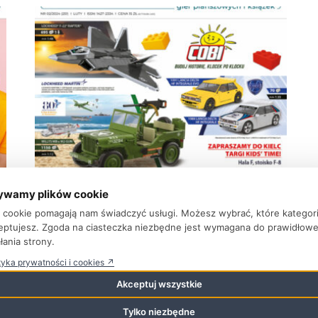
ywamy plików cookie
BIBLIOTEKA WYDAŃ
ki cookie pomagają nam świadczyć usługi. Możesz wybrać, które kategor
Nowe wydanie Świat Zabawek 2/2024
eptujesz. Zgoda na ciasteczka niezbędne jest wymagana do prawidłow
łania strony.
13 lutego 2024
tyka prywatności i cookies ↗
Spis treści: KRÓTKO O…Akademia Pana Kleksa
Akceptuj wszystkie
oczarowała widzów 5MZ Targi Zabawek 5Ateneum
oficjalnym dystrybutorem LEGO 6Kontraktacje w
Tylko niezbędne
Pandzie 6Spin Master ...