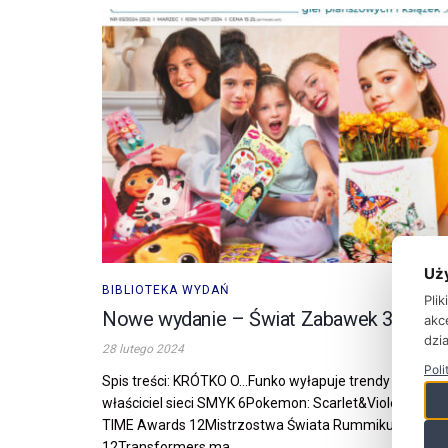
Uż
BIBLIOTEKA WYDAŃ
Pli
Nowe wydanie – Świat Zabawek 3/2024
akc
dzia
28 lutego 2024
Poli
Spis treści: KRÓTKO O…Funko wyłapuje trendy 6Nowy
właściciel sieci SMYK 6Pokemon: Scarlet&Violet 6KIDS’
TIME Awards 12Mistrzostwa Świata Rummikub
12Transformers ma ...