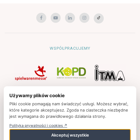
WSPÓŁPRACUJEMY
NAWIGACJA
Używamy plików cookie
Strona główna
Pliki cookie pomagają nam świadczyć usługi. Możesz wybrać,
które kategorie akceptujesz. Zgoda na ciasteczka niezbędne
Polityka prywatności
jest wymagana do prawidłowego działania strony.
Kontakt
Polityka prywatności i cookies ↗
Strony partnerskie
Akceptuj wszystkie