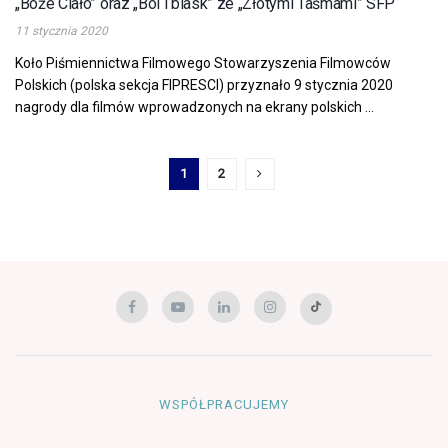
„Boże Ciało” oraz „Ból i blask” ze „Złotymi Taśmami” SFP
11 stycznia 2020
Koło Piśmiennictwa Filmowego Stowarzyszenia Filmowców
Polskich (polska sekcja FIPRESCI) przyznało 9 stycznia 2020
nagrody dla filmów wprowadzonych na ekrany polskich ...
1
2
WSPÓŁPRACUJEMY