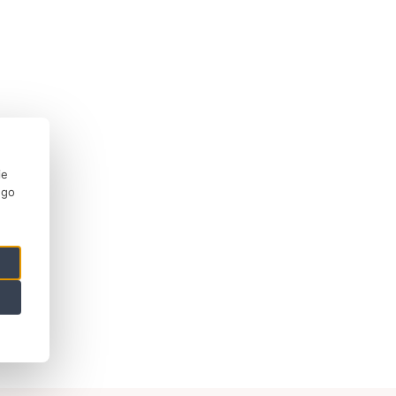
ie
ego