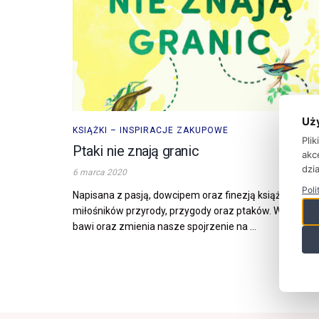
Uż
KSIĄŻKI – INSPIRACJE ZAKUPOWE
Pli
Ptaki nie znają granic
akc
dzia
6 marca 2020
Poli
Napisana z pasją, dowcipem oraz finezją książka dla
miłośników przyrody, przygody oraz ptaków. Wciąga,
bawi oraz zmienia nasze spojrzenie na ...