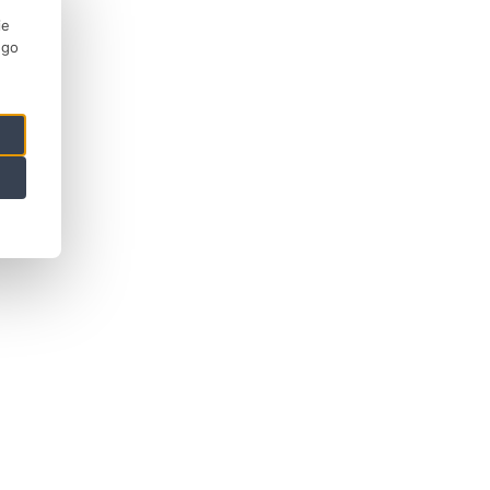
ie
ego