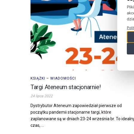
Pli
akc
dzia
Poli
KSIĄŻKI – WIADOMOŚCI
Targi Ateneum stacjonarnie!
24 lipca 2022
Dystrybutor Ateneum zapowiedział pierwsze od
początku pandemii stacjonarne targi, które
zaplanowane są w dniach 23-24 września br. To idealn
czas, ...