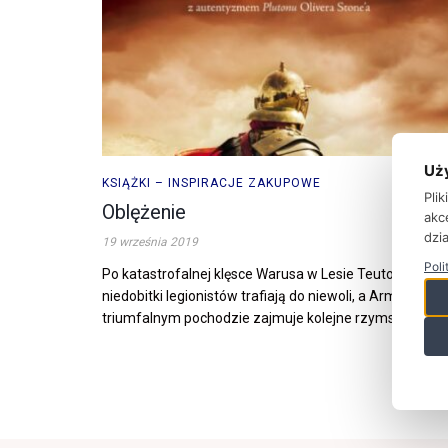
Uż
KSIĄŻKI – INSPIRACJE ZAKUPOWE
Pli
Oblężenie
akc
dzia
19 września 2019
Poli
Po katastrofalnej klęsce Warusa w Lesie Teutoburskim
niedobitki legionistów trafiają do niewoli, a Arminiusz w
triumfalnym pochodzie zajmuje kolejne rzymskie ...