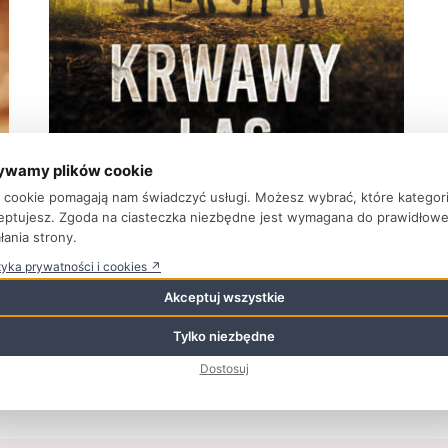
ywamy plików cookie
KSIĄŻKI – INSPIRACJE ZAKUPOWE
ki cookie pomagają nam świadczyć usługi. Możesz wybrać, które kategor
Krwawy las
eptujesz. Zgoda na ciasteczka niezbędne jest wymagana do prawidłow
łania strony.
20 czerwca 2019
tyka prywatności i cookies ↗
W 9 r. n.e. w Lesie Teutoburskim rzymskie orły zostały
rozniesione na germańskich włóczniach. To była jedna z
Akceptuj wszystkie
największych militarnych ...
Tylko niezbędne
Dostosuj