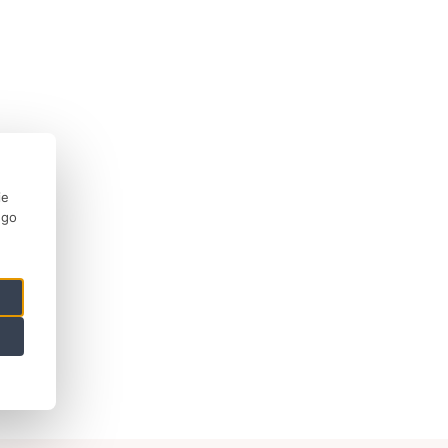
ie
ego