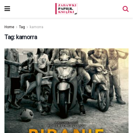
Home
Tag
kamorra
Tag:
kamorra