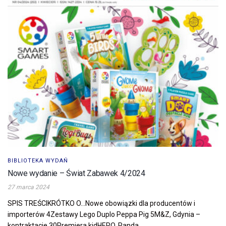
BIBLIOTEKA WYDAŃ
Nowe wydanie – Świat Zabawek 4/2024
27 marca 2024
SPIS TREŚCIKRÓTKO O…Nowe obowiązki dla producentów i
importerów 4Zestawy Lego Duplo Peppa Pig 5M&Z, Gdynia –
kontraktacje 30Premiera kidHERO, Panda, ...