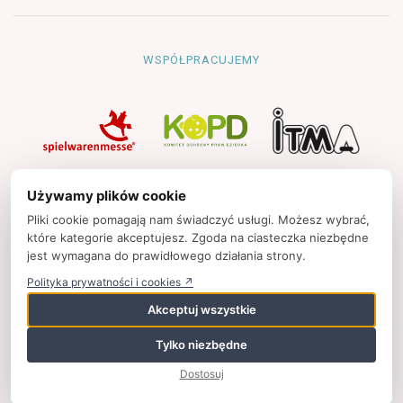
WSPÓŁPRACUJEMY
NAWIGACJA
Używamy plików cookie
Strona główna
Pliki cookie pomagają nam świadczyć usługi. Możesz wybrać,
które kategorie akceptujesz. Zgoda na ciasteczka niezbędne
Polityka prywatności
jest wymagana do prawidłowego działania strony.
Kontakt
Polityka prywatności i cookies ↗
Strony partnerskie
Akceptuj wszystkie
Tylko niezbędne
© 2025
zpkinfo.pl
,
ul. Ku Wiśle 7, 00-707 Warszawa, Polska,
Dostosuj
+48 (22) 50 65 852,
wspolpraca@zpkinfo.pl