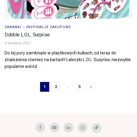
ZABAWKI – INSPIRACJE ZAKUPOWE
Dobble L.O.L. Surprise
4 kwietnia 2021
Do tej pory zamknięte w plastikowych kulkach, od teraz do
znalezienia również na kartach! Laleczki L.O.L. Surprise, niezwykle
popularne wśród ...
1
2
…
5