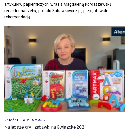
artykułów papierniczych, wraz z Magdaleną Kordaszewską,
redaktor naczelną portalu Zabawkowicz.pl, przygotowali
rekomendację ...
KSIĄŻKI – WIADOMOŚCI
Najlepsze gry i zabawki na Gwiazdkę 2021