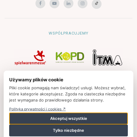
WSPÓŁPRACUJEMY
NAWIGACJA
Używamy plików cookie
Strona główna
Pliki cookie pomagają nam świadczyć usługi. Możesz wybrać,
które kategorie akceptujesz. Zgoda na ciasteczka niezbędne
Polityka prywatności
jest wymagana do prawidłowego działania strony.
Kontakt
Polityka prywatności i cookies ↗
Strony partnerskie
Akceptuj wszystkie
Tylko niezbędne
© 2025
zpkinfo.pl
,
ul. Ku Wiśle 7, 00-707 Warszawa, Polska,