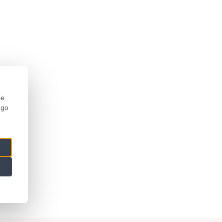
ie
ego