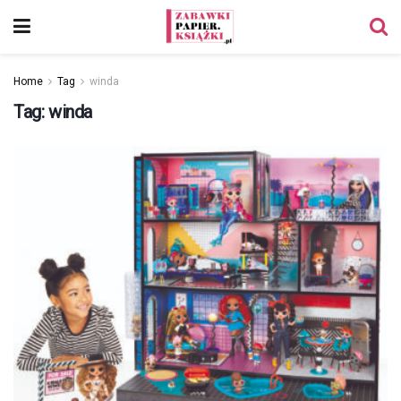
Home
Tag
winda
Tag:
winda