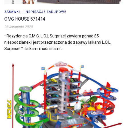
ZABAWKI – INSPIRACJE ZAKUPOWE
OMG HOUSE 571414
28 listopada 2020
• Rezydencja O.M.G. L.O.L Surprise! zawiera ponad 85
niespodzianek i jest przeznaczona do zabawy lalkami L.O.L.
Surprise!™ i lalkami modnisiami ...