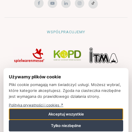
WSPÓŁPRACUJEMY
NAWIGACJA
Używamy plików cookie
Strona główna
Pliki cookie pomagają nam świadczyć usługi. Możesz wybrać,
które kategorie akceptujesz. Zgoda na ciasteczka niezbędne
Polityka prywatności
jest wymagana do prawidłowego działania strony.
Kontakt
Polityka prywatności i cookies ↗
Strony partnerskie
Akceptuj wszystkie
Tylko niezbędne
© 2025
zpkinfo.pl
,
ul. Ku Wiśle 7, 00-707 Warszawa, Polska,