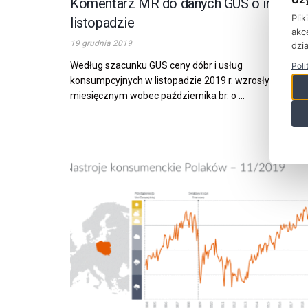
Komentarz MR do danych GUS o inflacji 
Pli
listopadzie
akc
19 grudnia 2019
dzia
Według szacunku GUS ceny dóbr i usług
Poli
konsumpcyjnych w listopadzie 2019 r. wzrosły w ujęciu
miesięcznym wobec października br. o ...