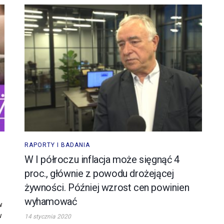
RAPORTY I BADANIA
W I półroczu inflacja może sięgnąć 4
proc., głównie z powodu drożejącej
żywności. Później wzrost cen powinien
wyhamować
w
w
14 stycznia 2020