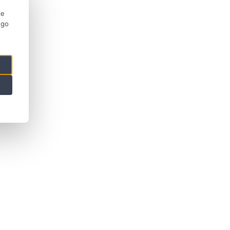
ie
ego