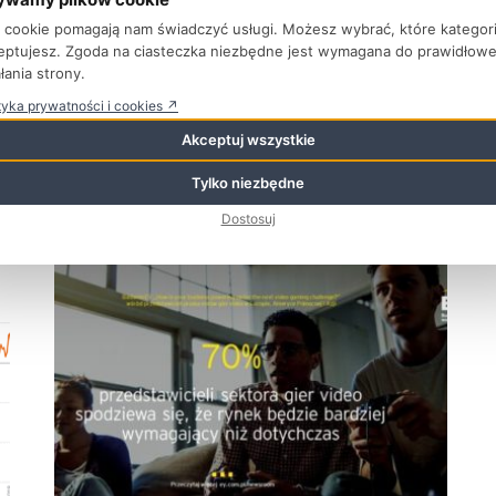
w
Komentarz głównego ekonomisty BCC nt.
ki cookie pomagają nam świadczyć usługi. Możesz wybrać, które kategor
danych GUS o wzroście PKB
eptujesz. Zgoda na ciasteczka niezbędne jest wymagana do prawidłow
3 grudnia 2019
łania strony.
W dzisiejszym wydaniu analizy ekonomistów Credit
tyka prywatności i cookies ↗
Agricole, gdzie głównym ekonomistą jest dr Jakub
Akceptuj wszystkie
Borowski, mamy następujący komentarz do danych GUS
...
Tylko niezbędne
Dostosuj