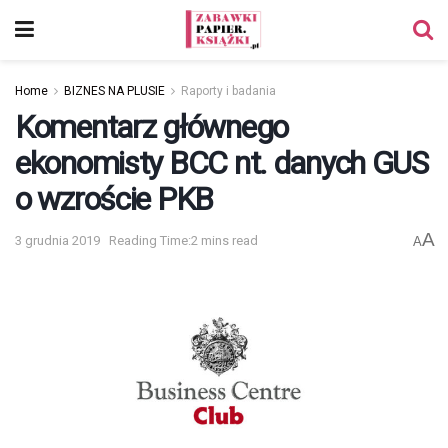
Home
BIZNES NA PLUSIE
Raporty i badania
Komentarz głównego
ekonomisty BCC nt. danych GUS
o wzroście PKB
A
3 grudnia 2019
Reading Time:2 mins read
A