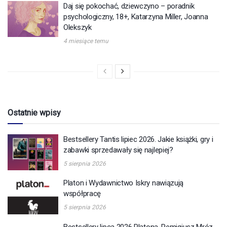
Daj się pokochać, dziewczyno – poradnik
psychologiczny, 18+, Katarzyna Miller, Joanna
Olekszyk
4 miesiące temu
Ostatnie wpisy
Bestsellery Tantis lipiec 2026. Jakie książki, gry i
zabawki sprzedawały się najlepiej?
5 sierpnia 2026
Platon i Wydawnictwo Iskry nawiązują
współpracę
5 sierpnia 2026
Bestsellery lipca 2026 Platona. Remigiusz Mróz