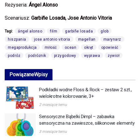
Reżyseria:
Ángel Alonso
Scenariusz:
Garbiñe Losada, Jose Antonio Vitoria
Tagi:
ángel alonso
film
garbiñe losada
glob
hiszpania
jose antonio vitoria
magellan
marynarz
megaprodukcja
miłość
ocean
okręt
opowieść
podróż
podróżnik
przygodowy
wyprawa
żywioł
Powiązane
Wpisy
Podkładki wodne Floss & Rock – zestaw 2 szt.,
wielokrotne kolorowanie, 3+
2 miesiące temu
Sensoryczne Bąbelki Dimpl – zabawka
sensoryczna na zawieszce, silikonowe elementy
3 miesiące temu