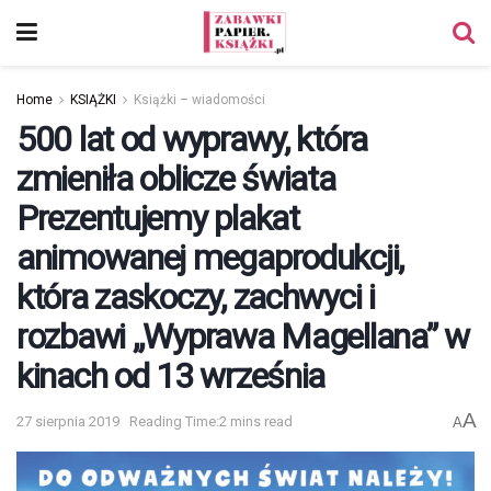
Home
KSIĄŻKI
Książki – wiadomości
500 lat od wyprawy, która
zmieniła oblicze świata
Prezentujemy plakat
animowanej megaprodukcji,
która zaskoczy, zachwyci i
rozbawi „Wyprawa Magellana” w
kinach od 13 września
A
27 sierpnia 2019
Reading Time:2 mins read
A