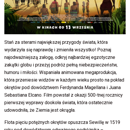
Stań za sterami największej przygody świata, która
wydarzyła się naprawdę i zmieniła wszystko! Poznaj
najodważniejszą załogę, odkryj najbardziej egzotyczne
zakątki globu i przeżyj podróż pełną niebezpieczeństw,
humoru i miłości. Wspaniała animowana megaprodukcja,
która przeniesie widzów w każdym wieku prosto na pokład
okrętów pod dowództwem Ferdynanda Magellana i Juana
Sebastiana Elcano. Film powstał z okazji 500-tnej rocznicy
pierwszej wyprawy dookoła świata, która ostatecznie
udowodniła, że Ziemia jest okrągła.
Flota pięciu potężnych okrętów opuszcza Sewillę w 1519
roku pod dowództwem odważnego podróżnika –