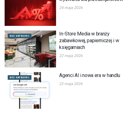
24 maja 2026
In-Store Media w branży
BEZ KATEGORII
zabawkowej, papierniczej i w
księgarniach
22 maja 2026
Agenci AI i nowa era w handlu
BEZ KATEGORII
22 maja 2026