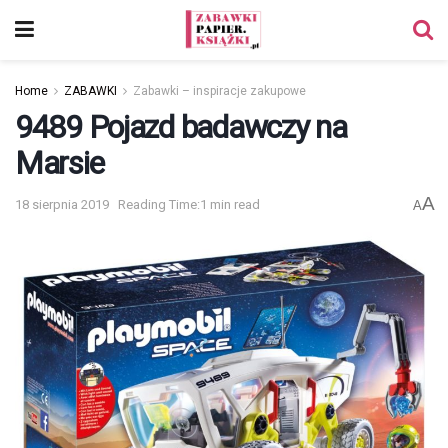
Home
ZABAWKI
Zabawki – inspiracje zakupowe
9489 Pojazd badawczy na
Marsie
A
18 sierpnia 2019
Reading Time:1 min read
A