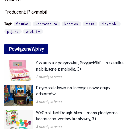
Producent: Playmobil
Tagi:
figurka
kosmonauta
kosmos
mars
playmobil
pojazd
wiek: 6+
Powiązane
Wpisy
Szkatułka z pozytywką „Przyjaciółki” – szkatułka
na biżuterię z melodią, 3+
2 miesiące temu
Playmobil stawia na licencje i nowe grupy
odbiorców
3 miesiące temu
WeCool Just Dough Alien – masa plastyczna
kosmiczna, zestaw kreatywny, 3+
3 miesiące temu