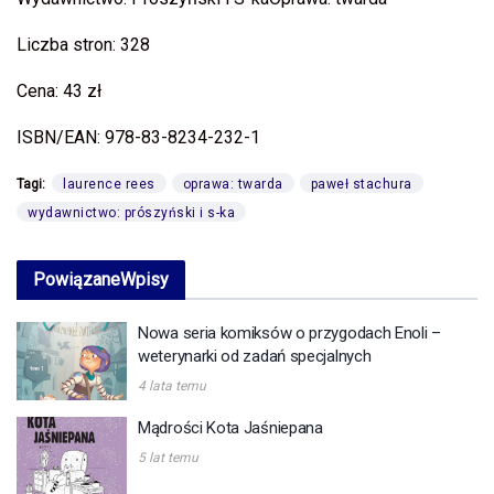
Liczba stron: 328
Cena: 43 zł
ISBN/EAN: 978-83-8234-232-1
Tagi:
laurence rees
oprawa: twarda
paweł stachura
wydawnictwo: prószyński i s-ka
Powiązane
Wpisy
Nowa seria komiksów o przygodach Enoli –
weterynarki od zadań specjalnych
4 lata temu
Mądrości Kota Jaśniepana
5 lat temu