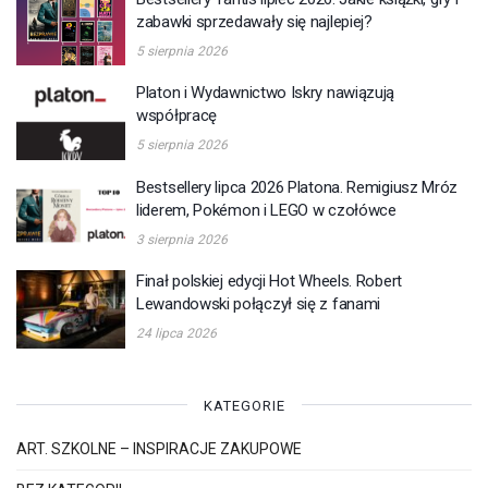
zabawki sprzedawały się najlepiej?
5 sierpnia 2026
Platon i Wydawnictwo Iskry nawiązują
współpracę
5 sierpnia 2026
Bestsellery lipca 2026 Platona. Remigiusz Mróz
liderem, Pokémon i LEGO w czołówce
3 sierpnia 2026
Finał polskiej edycji Hot Wheels. Robert
Lewandowski połączył się z fanami
24 lipca 2026
KATEGORIE
ART. SZKOLNE – INSPIRACJE ZAKUPOWE