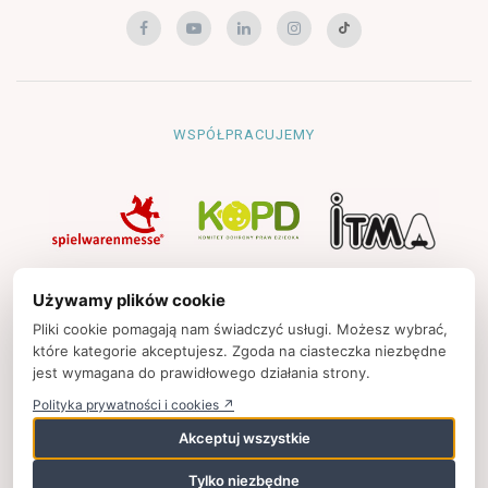
WSPÓŁPRACUJEMY
NAWIGACJA
Używamy plików cookie
Strona główna
Pliki cookie pomagają nam świadczyć usługi. Możesz wybrać,
które kategorie akceptujesz. Zgoda na ciasteczka niezbędne
Polityka prywatności
jest wymagana do prawidłowego działania strony.
Kontakt
Polityka prywatności i cookies ↗
Strony partnerskie
Akceptuj wszystkie
Tylko niezbędne
© 2025
zpkinfo.pl
,