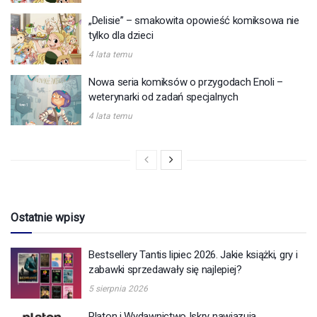
„Delisie” – smakowita opowieść komiksowa nie
tylko dla dzieci
4 lata temu
Nowa seria komiksów o przygodach Enoli –
weterynarki od zadań specjalnych
4 lata temu
Ostatnie wpisy
Bestsellery Tantis lipiec 2026. Jakie książki, gry i
zabawki sprzedawały się najlepiej?
5 sierpnia 2026
Platon i Wydawnictwo Iskry nawiązują