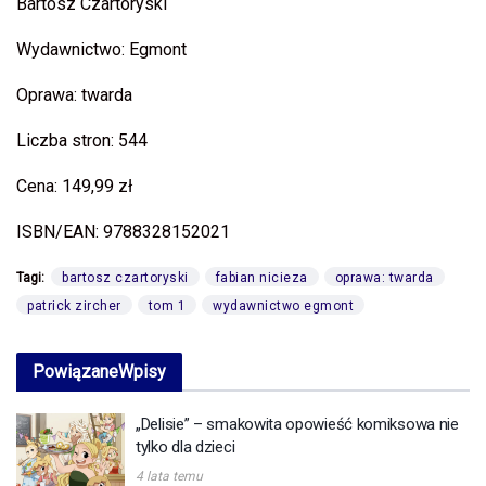
Bartosz Czartoryski
Wydawnictwo: Egmont
Oprawa: twarda
Liczba stron: 544
Cena: 149,99 zł
ISBN/EAN: 9788328152021
Tagi:
bartosz czartoryski
fabian nicieza
oprawa: twarda
patrick zircher
tom 1
wydawnictwo egmont
Powiązane
Wpisy
„Delisie” – smakowita opowieść komiksowa nie
tylko dla dzieci
4 lata temu