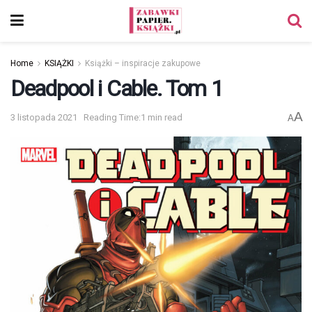
Home
KSIĄŻKI
Książki – inspiracje zakupowe
Deadpool i Cable. Tom 1
A
3 listopada 2021
Reading Time:1 min read
A