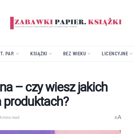
T. PAP.
KSIĄŻKI
BEZ WIEKU
LICENCYJNE
a – czy wiesz jakich
 produktach?
A
4 mins read
A