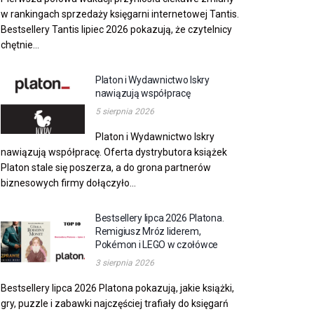
w rankingach sprzedaży księgarni internetowej Tantis.
Bestsellery Tantis lipiec 2026 pokazują, że czytelnicy
chętnie...
Platon i Wydawnictwo Iskry
nawiązują współpracę
5 sierpnia 2026
Platon i Wydawnictwo Iskry
nawiązują współpracę. Oferta dystrybutora książek
Platon stale się poszerza, a do grona partnerów
biznesowych firmy dołączyło...
Bestsellery lipca 2026 Platona.
Remigiusz Mróz liderem,
Pokémon i LEGO w czołówce
3 sierpnia 2026
Bestsellery lipca 2026 Platona pokazują, jakie książki,
gry, puzzle i zabawki najczęściej trafiały do księgarń