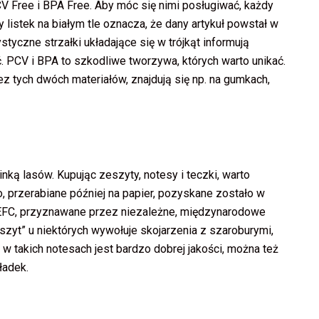
V Free i BPA Free. Aby móc się nimi posługiwać, każdy
 listek na białym tle oznacza, że dany artykuł powstał w
tyczne strzałki układające się w trójkąt informują
. PCV i BPA to szkodliwe tworzywa, których warto unikać.
 tych dwóch materiałów, znajdują się np. na gumkach,
ką lasów. Kupując zeszyty, notesy i teczki, warto
, przerabiane później na papier, pozyskane zostało w
EFC, przyznawane przez niezależne, międzynarodowe
zyt” u niektórych wywołuje skojarzenia z szaroburymi,
w takich notesach jest bardzo dobrej jakości, można też
ładek.