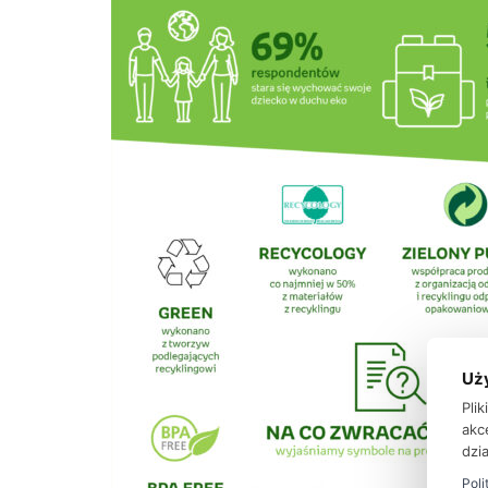
Uż
Pli
akc
dzia
Poli