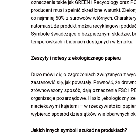
oznaczenia takie jak GREEN i Recycology oraz PC
producent musi spełnić określone warunki. Zielony
co najmniej 50% z surowców wtórnych. Charakterys
natomiast, że produkt można recyklingowi poddać
Symbole świadczące o bezpiecznym składzie, bez
temperówkach i bidonach dostępnych w Empiku.
Zeszyty i notesy z ekologicznego papieru
Dużo mówi się o zagrożeniach związanych z wycin
zastanowić się, jak powstały. Pewność, że drewno
zrównoważony sposób, dają oznaczenia FSC i P
organizacje pozarządowe. Hasło „ekologiczny zes
nieciekawymi kajetami – w rzeczywistości papier 
wybierać spośród dziesiątków wielobarwnych ok
Jakich innych symboli szukać na produktach?