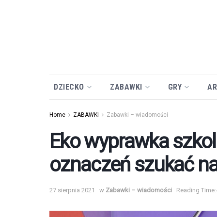
DZIECKO
ZABAWKI
GRY
AR
Home
ZABAWKI
Zabawki – wiadomości
Eko wyprawka szkoln
oznaczeń szukać na
27 sierpnia 2021
w
Zabawki – wiadomości
Reading Time: