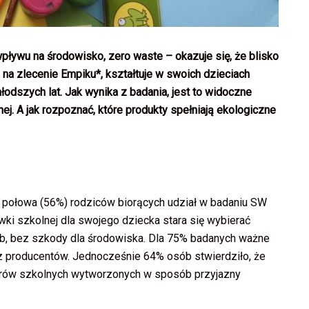
ływu na środowisko, zero waste – okazuje się, że blisko
a zlecenie Empiku*, kształtuje w swoich dzieciach
odszych lat. Jak wynika z badania, jest to widoczne
. A jak rozpoznać, które produkty spełniają ekologiczne
połowa (56%) rodziców biorących udział w badaniu SW
ki szkolnej dla swojego dziecka stara się wybierać
b, bez szkody dla środowiska. Dla 75% badanych ważne
z producentów. Jednocześnie 64% osób stwierdziło, że
borów szkolnych wytworzonych w sposób przyjazny