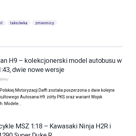
rl
taksówka
zmiennicy
an H9 – kolekcjonerski model autobusu w
 1:43, dwie nowe wersje
 temu
 Polskiej Motoryzacji Daffi została poszerzona o dwie kolejne
kultowego Autosana H9: żółty PKS oraz wariant Wojsk
. Modele...
ykle MSZ 1:18 – Kawasaki Ninja H2R i
290 Super Duke R