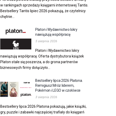
w rankingach sprzedaży księgarni internetowej Tantis.
Bestsellery Tantis lipiec 2026 pokazują, że czytelnicy
chętnie...
Platon i Wydawnictwo Iskry
nawiązują współpracę
5 sierpnia 2026
Platon i Wydawnictwo Iskry
nawiązują współpracę. Oferta dystrybutora książek
Platon stale się poszerza, a do grona partnerów
biznesowych firmy dołączyło...
Bestsellery lipca 2026 Platona.
Remigiusz Mróz liderem,
Pokémon i LEGO w czołówce
3 sierpnia 2026
Bestsellery lipca 2026 Platona pokazują, jakie książki,
gry, puzzle i zabawki najczęściej trafiały do księgarń