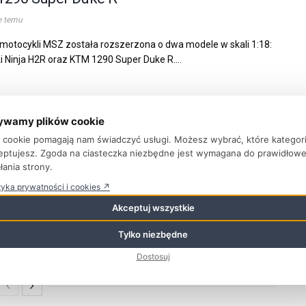
e temu
 motocykli MSZ została rozszerzona o dwa modele w skali 1:18:
 Ninja H2R oraz KTM 1290 Super Duke R....
ywamy plików cookie
tki Kapibary – pluszowa kolekcja w
ki cookie pomagają nam świadczyć usługi. Możesz wybrać, które kategor
arach 20–66 cm
eptujesz. Zgoda na ciasteczka niezbędne jest wymagana do prawidłow
łania strony.
e temu
tyka prywatności i cookies ↗
rowadza kolekcję pluszowych kapibar w czterech wariantach z
i: szalik, torebka, donut i kwiatek. Produkt obejmuje szeroki
Akceptuj wszystkie
ozmiarów...
Tylko niezbędne
Dostosuj