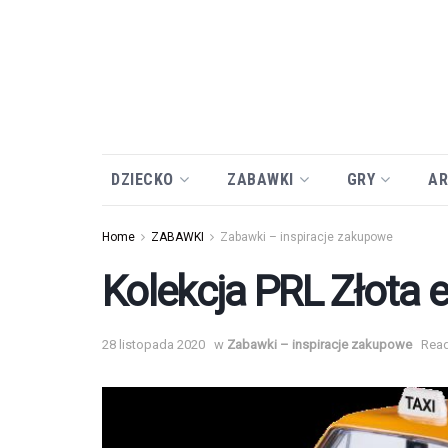
DZIECKO
ZABAWKI
GRY
AR
Home
ZABAWKI
Zabawki – inspiracje zakupowe
Kolekcja PRL Złota 
28 listopada 2020
w
Zabawki – inspiracje zakupowe
Read