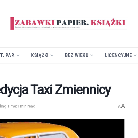
T. PAP.
KSIĄŻKI
BEZ WIEKU
LICENCYJNE
edycja Taxi Zmiennicy
A
ing Time:1 min read
A