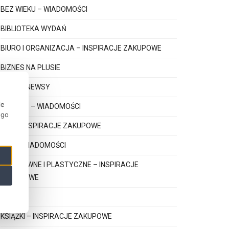
BEZ WIEKU – WIADOMOŚCI
BIBLIOTEKA WYDAŃ
BIURO I ORGANIZACJA – INSPIRACJE ZAKUPOWE
BIZNES NA PLUSIE
BIZNES NEWSY
ie
DZIECKO – WIADOMOŚCI
ego
GRY – INSPIRACJE ZAKUPOWE
GRY – WIADOMOŚCI
KREATYWNE I PLASTYCZNE – INSPIRACJE
ZAKUPOWE
KSIĄŻKI
KSIĄŻKI – INSPIRACJE ZAKUPOWE