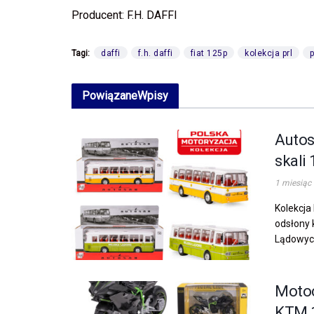
Producent: F.H. DAFFI
Tagi:
daffi
f.h. daffi
fiat 125p
kolekcja prl
p
Powiązane
Wpisy
Autos
skali
1 miesiąc
Kolekcja
odsłony 
Lądowych
Motoc
KTM 1