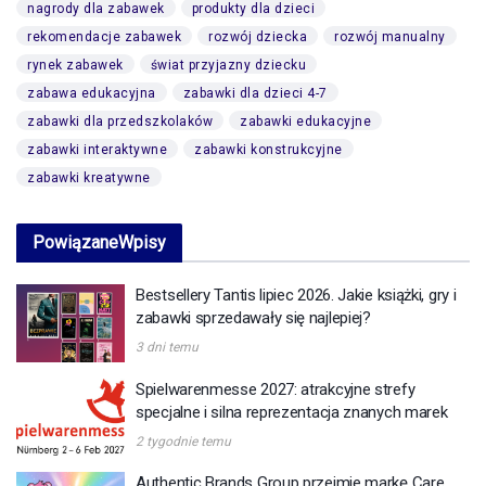
nagrody dla zabawek
produkty dla dzieci
rekomendacje zabawek
rozwój dziecka
rozwój manualny
rynek zabawek
świat przyjazny dziecku
zabawa edukacyjna
zabawki dla dzieci 4-7
zabawki dla przedszkolaków
zabawki edukacyjne
zabawki interaktywne
zabawki konstrukcyjne
zabawki kreatywne
Powiązane
Wpisy
Bestsellery Tantis lipiec 2026. Jakie książki, gry i
zabawki sprzedawały się najlepiej?
3 dni temu
Spielwarenmesse 2027: atrakcyjne strefy
specjalne i silna reprezentacja znanych marek
2 tygodnie temu
Authentic Brands Group przejmie markę Care