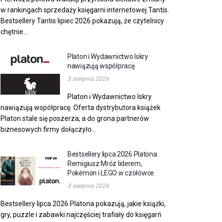
w rankingach sprzedaży księgarni internetowej Tantis.
Bestsellery Tantis lipiec 2026 pokazują, że czytelnicy
chętnie...
Platon i Wydawnictwo Iskry
nawiązują współpracę
5 sierpnia 2026
Platon i Wydawnictwo Iskry
nawiązują współpracę. Oferta dystrybutora książek
Platon stale się poszerza, a do grona partnerów
biznesowych firmy dołączyło...
Bestsellery lipca 2026 Platona.
Remigiusz Mróz liderem,
Pokémon i LEGO w czołówce
3 sierpnia 2026
Bestsellery lipca 2026 Platona pokazują, jakie książki,
gry, puzzle i zabawki najczęściej trafiały do księgarń