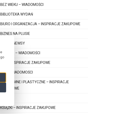
BEZ WIEKU – WIADOMOŚCI
BIBLIOTEKA WYDAŃ
BIURO I ORGANIZACJA – INSPIRACJE ZAKUPOWE
BIZNES NA PLUSIE
BIZNES NEWSY
ie
DZIECKO – WIADOMOŚCI
ego
GRY – INSPIRACJE ZAKUPOWE
GRY – WIADOMOŚCI
KREATYWNE I PLASTYCZNE – INSPIRACJE
ZAKUPOWE
KSIĄŻKI
KSIĄŻKI – INSPIRACJE ZAKUPOWE