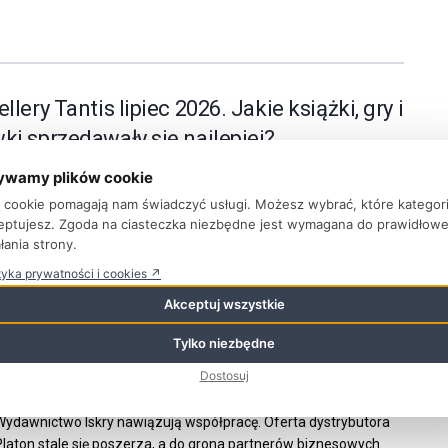
llery Tantis lipiec 2026. Jakie książki, gry i
ki sprzedawały się najlepiej?
u
ywamy plików cookie
ki cookie pomagają nam świadczyć usługi. Możesz wybrać, które kategor
 połowa wakacji przyniosła ciekawe zmiany w rankingach
eptujesz. Zgoda na ciasteczka niezbędne jest wymagana do prawidłow
 księgarni internetowej Tantis. Bestsellery Tantis lipiec 2026
łania strony.
 że czytelnicy chętnie...
tyka prywatności i cookies ↗
Akceptuj wszystkie
n i Wydawnictwo Iskry nawiązują
Tylko niezbędne
pracę
Dostosuj
u
 Wydawnictwo Iskry nawiązują współpracę. Oferta dystrybutora
Platon stale się poszerza, a do grona partnerów biznesowych