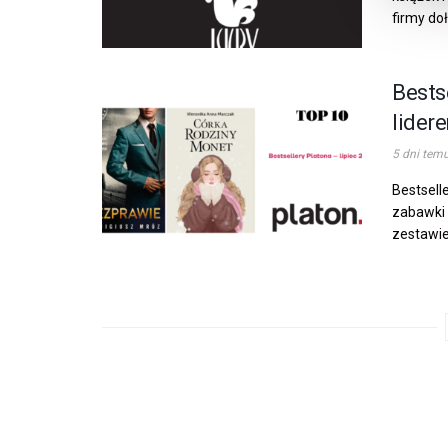
firmy doł
Bests
lider
5 dni tem
Bestselle
zabawki 
zestawien