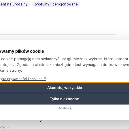
zent na urodziny
produkty licencjonowane
nictwo Ameet, we współpracy z The
ywamy plików cookie
Group i BBC Studios, wprowadzi na rynek
ki cookie pomagają nam świadczyć usługi. Możesz wybrać, które kategor
ki z zadaniami i kolorowanki LEGO® Bluey
eptujesz. Zgoda na ciasteczka niezbędne jest wymagana do prawidłow
łania strony.
e temu
tyka prywatności i cookies ↗
ctwo AMEET, we współpracy z The LEGO Group oraz BBC
Akceptuj wszystkie
 wprowadzi na rynek nową serię książek z zadaniami i...
Tylko niezbędne
Dostosuj
 Episie Całuski – słodkie misie w
szka i uśmiechy
e temu