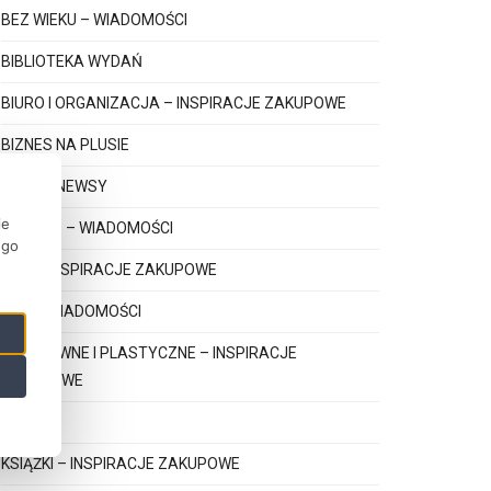
BEZ WIEKU – WIADOMOŚCI
BIBLIOTEKA WYDAŃ
BIURO I ORGANIZACJA – INSPIRACJE ZAKUPOWE
BIZNES NA PLUSIE
BIZNES NEWSY
ie
DZIECKO – WIADOMOŚCI
ego
GRY – INSPIRACJE ZAKUPOWE
GRY – WIADOMOŚCI
KREATYWNE I PLASTYCZNE – INSPIRACJE
ZAKUPOWE
KSIĄŻKI
KSIĄŻKI – INSPIRACJE ZAKUPOWE