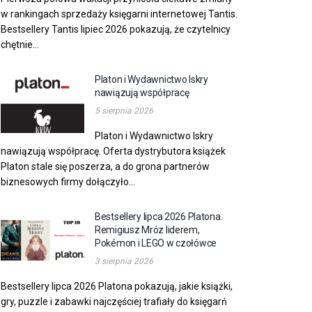
w rankingach sprzedaży księgarni internetowej Tantis.
Bestsellery Tantis lipiec 2026 pokazują, że czytelnicy
chętnie...
Platon i Wydawnictwo Iskry
nawiązują współpracę
5 sierpnia 2026
Platon i Wydawnictwo Iskry
nawiązują współpracę. Oferta dystrybutora książek
Platon stale się poszerza, a do grona partnerów
biznesowych firmy dołączyło...
Bestsellery lipca 2026 Platona.
Remigiusz Mróz liderem,
Pokémon i LEGO w czołówce
3 sierpnia 2026
Bestsellery lipca 2026 Platona pokazują, jakie książki,
gry, puzzle i zabawki najczęściej trafiały do księgarń