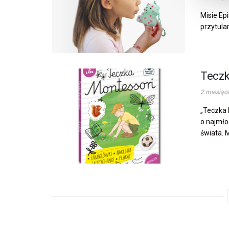
Misie Ep
przytula
Teczk
2 miesiąc
„Teczka 
o najmło
świata. 