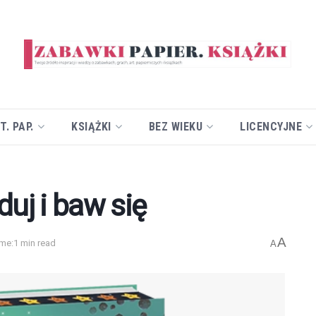
T. PAP.
KSIĄŻKI
BEZ WIEKU
LICENCYJNE
j i baw się
A
me:1 min read
A