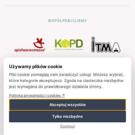
WSPÓŁPRACUJEMY
NAWIGACJA
Używamy plików cookie
Strona główna
Pliki cookie pomagają nam świadczyć usługi. Możesz wybrać,
które kategorie akceptujesz. Zgoda na ciasteczka niezbędne
Polityka prywatności
jest wymagana do prawidłowego działania strony.
Kontakt
Polityka prywatności i cookies ↗
Strony partnerskie
Akceptuj wszystkie
Tylko niezbędne
© 2025
zpkinfo.pl
,
ul. Ku Wiśle 7, 00-707 Warszawa, Polska,
Dostosuj
+48 (22) 50 65 852,
wspolpraca@zpkinfo.pl