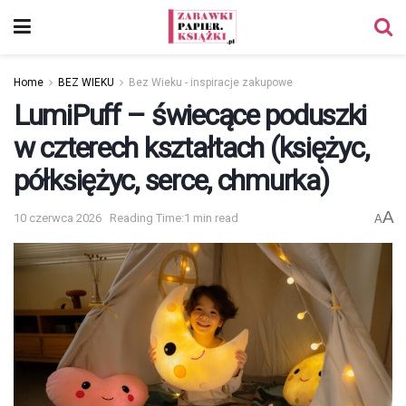
Home
BEZ WIEKU
Bez Wieku - inspiracje zakupowe
LumiPuff – świecące poduszki
w czterech kształtach (księżyc,
półksiężyc, serce, chmurka)
A
10 czerwca 2026
Reading Time:1 min read
A