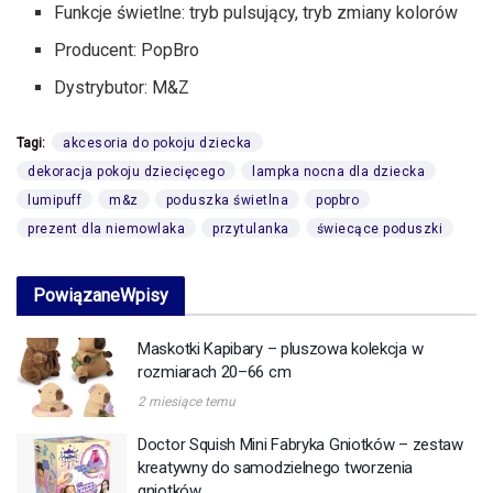
Funkcje świetlne: tryb pulsujący, tryb zmiany kolorów
Producent: PopBro
Dystrybutor: M&Z
Tagi:
akcesoria do pokoju dziecka
dekoracja pokoju dziecięcego
lampka nocna dla dziecka
lumipuff
m&z
poduszka świetlna
popbro
prezent dla niemowlaka
przytulanka
świecące poduszki
Powiązane
Wpisy
Maskotki Kapibary – pluszowa kolekcja w
rozmiarach 20–66 cm
2 miesiące temu
Doctor Squish Mini Fabryka Gniotków – zestaw
kreatywny do samodzielnego tworzenia
gniotków