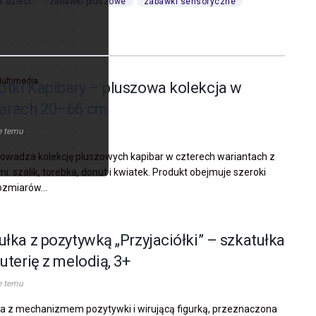
a dzieci
zabawki pluszowe
zabawki sensoryczne
Multimedia.
tki Kapibary – pluszowa kolekcja w
arach 20–66 cm
e temu
rowadza kolekcję pluszowych kapibar w czterech wariantach z
i: szalik, torebka, donut i kwiatek. Produkt obejmuje szeroki
ozmiarów...
ułka z pozytywką „Przyjaciółki” – szkatułka
uterię z melodią, 3+
e temu
a z mechanizmem pozytywki i wirującą figurką, przeznaczona