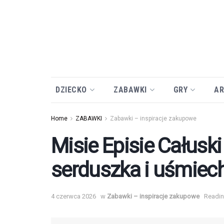
DZIECKO
ZABAWKI
GRY
AR
Home
ZABAWKI
Zabawki – inspiracje zakupowe
Misie Episie Całuski
serduszka i uśmiec
4 czerwca 2026
w
Zabawki – inspiracje zakupowe
Readin