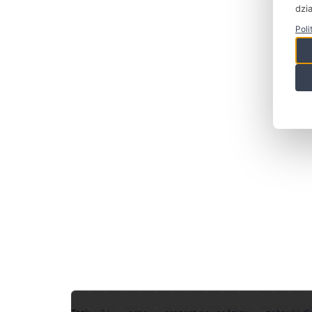
dzia
Poli