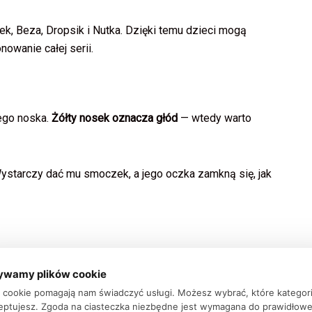
ek, Beza, Dropsik i Nutka. Dzięki temu dzieci mogą
owanie całej serii.
ego noska.
Żółty nosek oznacza głód
— wtedy warto
 Wystarczy dać mu smoczek, a jego oczka zamkną się, jak
które lubi opiekować się pluszakami i odgrywać codzienne
ywamy plików cookie
 zawarte w zestawie.
ki cookie pomagają nam świadczyć usługi. Możesz wybrać, które kategor
eptujesz. Zgoda na ciasteczka niezbędne jest wymagana do prawidłow