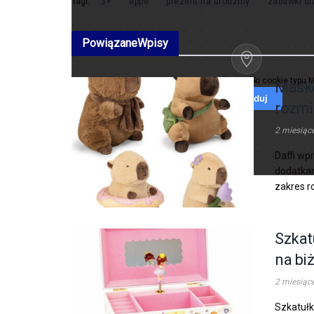
Tagi:
3+
eppe
prezent na urodziny
zabawki dl
Powiązane
Wpisy
Ta treść wymaga zgody na pliki cookie typu 
Masko
Załaduj
rozmi
2 miesiąc
Daffi wp
dodatkam
zakres r
Szkat
na biż
2 miesiąc
Szkatułk