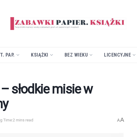
T. PAP.
KSIĄŻKI
BEZ WIEKU
LICENCYJNE
 – słodkie misie w
hy
A
g Time:2 mins read
A