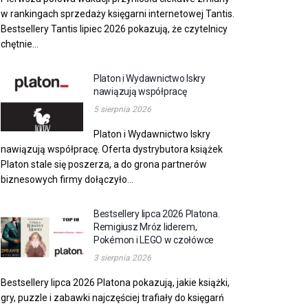
w rankingach sprzedaży księgarni internetowej Tantis.
Bestsellery Tantis lipiec 2026 pokazują, że czytelnicy
chętnie...
Platon i Wydawnictwo Iskry
nawiązują współpracę
5 sierpnia 2026
Platon i Wydawnictwo Iskry
nawiązują współpracę. Oferta dystrybutora książek
Platon stale się poszerza, a do grona partnerów
biznesowych firmy dołączyło...
Bestsellery lipca 2026 Platona.
Remigiusz Mróz liderem,
Pokémon i LEGO w czołówce
3 sierpnia 2026
Bestsellery lipca 2026 Platona pokazują, jakie książki,
gry, puzzle i zabawki najczęściej trafiały do księgarń