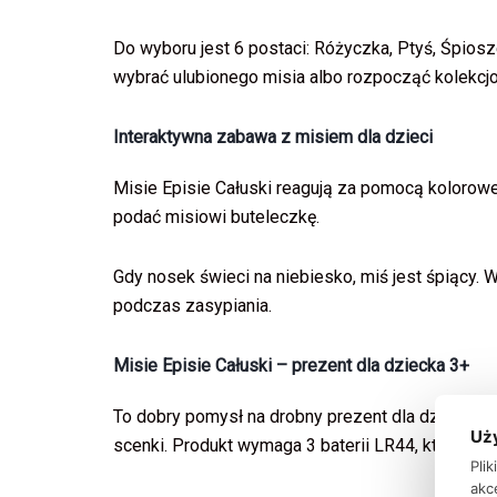
Do wyboru jest 6 postaci: Różyczka, Ptyś, Śpiosz
wybrać ulubionego misia albo rozpocząć kolekcjon
Interaktywna zabawa z misiem dla dzieci
Misie Episie Całuski reagują za pomocą kolorow
podać misiowi buteleczkę.
Gdy nosek świeci na niebiesko, miś jest śpiący.
podczas zasypiania.
Misie Episie Całuski – prezent dla dziecka 3+
To dobry pomysł na drobny prezent dla dziecka, 
Uż
scenki. Produkt wymaga 3 baterii LR44, które są
Pli
akc