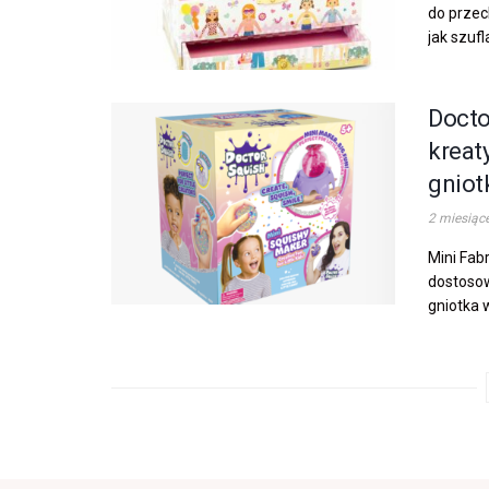
do przec
jak szufl
Docto
kreat
gnio
2 miesiąc
Mini Fab
dostosow
gniotka 