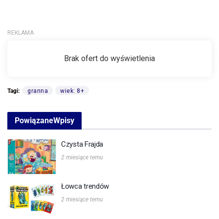
Tagi:
granna
wiek: 8+
Powiązane
Wpisy
Czysta Frajda
2 miesiące temu
Łowca trendów
2 miesiące temu