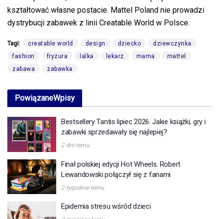
kształtować własne postacie. Mattel Poland nie prowadzi
dystrybucji zabawek z linii Creatable World w Polsce.
Tagi:
creatable world
design
dziecko
dziewczynka
fashion
fryzura
lalka
lekarz
mama
mattel
zabawa
zabawka
Powiązane
Wpisy
Bestsellery Tantis lipiec 2026. Jakie książki, gry i
zabawki sprzedawały się najlepiej?
2 dni temu
Finał polskiej edycji Hot Wheels. Robert
Lewandowski połączył się z fanami
2 tygodnie temu
Epidemia stresu wśród dzieci