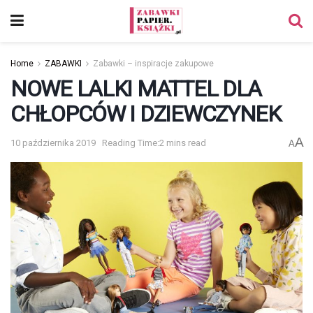
Home
ZABAWKI
Zabawki – inspiracje zakupowe
NOWE LALKI MATTEL DLA
CHŁOPCÓW I DZIEWCZYNEK
A
10 października 2019
Reading Time:2 mins read
A