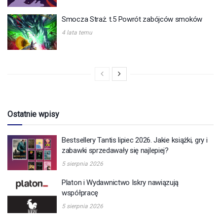
Smocza Straż. t.5 Powrót zabójców smoków
4 lata temu
Ostatnie wpisy
Bestsellery Tantis lipiec 2026. Jakie książki, gry i
zabawki sprzedawały się najlepiej?
5 sierpnia 2026
Platon i Wydawnictwo Iskry nawiązują
współpracę
5 sierpnia 2026