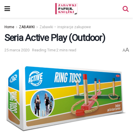
Home
ZABAWKI
Zabawki – inspiracje zakupowe
Seria Active Play (Outdoor)
A
25 marca 2020
Reading Time:2 mins read
A