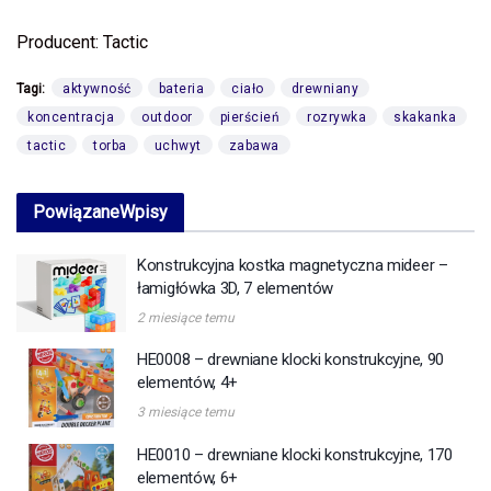
Producent: Tactic
Tagi:
aktywność
bateria
ciało
drewniany
koncentracja
outdoor
pierścień
rozrywka
skakanka
tactic
torba
uchwyt
zabawa
Powiązane
Wpisy
Konstrukcyjna kostka magnetyczna mideer –
łamigłówka 3D, 7 elementów
2 miesiące temu
HE0008 – drewniane klocki konstrukcyjne, 90
elementów, 4+
3 miesiące temu
HE0010 – drewniane klocki konstrukcyjne, 170
elementów, 6+