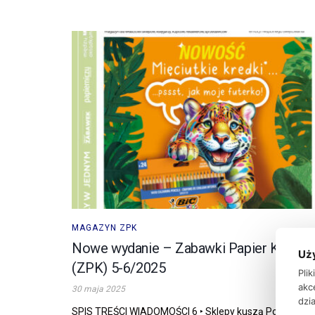
MAGAZYN ZPK
Nowe wydanie – Zabawki Papier Książki
Uż
(ZPK) 5-6/2025
Pli
akc
30 maja 2025
dzia
SPIS TREŚCI WIADOMOŚCI 6 ‣ Sklepy kuszą Polaków