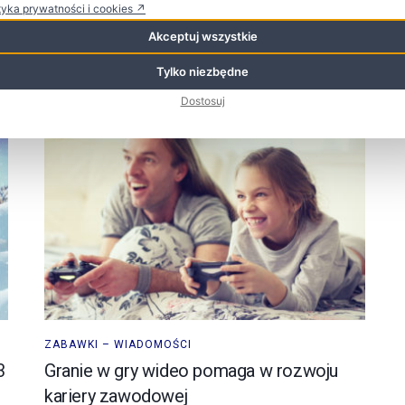
tyka prywatności i cookies ↗
zabawek w USA – 6Indie walczą o pozycję lidera w
branży zabawek ...
Akceptuj wszystkie
Tylko niezbędne
Dostosuj
ZABAWKI – WIADOMOŚCI
3
Granie w gry wideo pomaga w rozwoju
kariery zawodowej