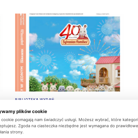
BIBLIOTEKA WYDAŃ
Nowe wydanie – Zabawki Papier Książki
ywamy plików cookie
(ZPK) 2/2025
ki cookie pomagają nam świadczyć usługi. Możesz wybrać, które kategor
eptujesz. Zgoda na ciasteczka niezbędne jest wymagana do prawidłow
17 lutego 2025
łania strony.
SPIS TREŚCI WIADOMOŚCI Wpływ nowych ceł na rynek