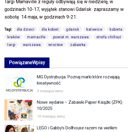
Targi Mamaville z reguły odbywają się w niedzielę, w
godzinach 10-17, wyjątek stanowi Gdańsk zapraszamy w
sobotę 14 maja, w godzinach 9-21.
Tagi:
dla dzieci
dla kobiet
gdańsk
katowice
kobieta
kraków
mamaville
powiat m. warszawa
strefa chillout
targi
warszawa
wrocław
zabawka
Powiązane
Wpisy
MG Dystrybucja. Poznaj marki które rozwijają
kreatywność
3 miesiące temu
Nowe wydanie – Zabawki Papier Książki (ZPK)
10/2025
10 miesięcy temu
LEGO i Gabby’s Dollhouse razem na wielkim