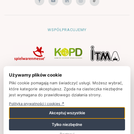
WSPÓŁPRACUJEMY
NAWIGACJA
Używamy plików cookie
Strona główna
Pliki cookie pomagają nam świadczyć usługi. Możesz wybrać,
które kategorie akceptujesz. Zgoda na ciasteczka niezbędne
Polityka prywatności
jest wymagana do prawidłowego działania strony.
Kontakt
Polityka prywatności i cookies ↗
Strony partnerskie
Akceptuj wszystkie
Tylko niezbędne
© 2025
zpkinfo.pl
,
ul. Ku Wiśle 7, 00-707 Warszawa, Polska,