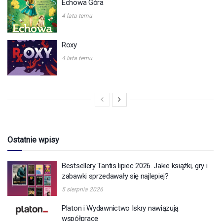
Echowa Góra
4 lata temu
Roxy
4 lata temu
Ostatnie wpisy
Bestsellery Tantis lipiec 2026. Jakie książki, gry i
zabawki sprzedawały się najlepiej?
5 sierpnia 2026
Platon i Wydawnictwo Iskry nawiązują
współpracę