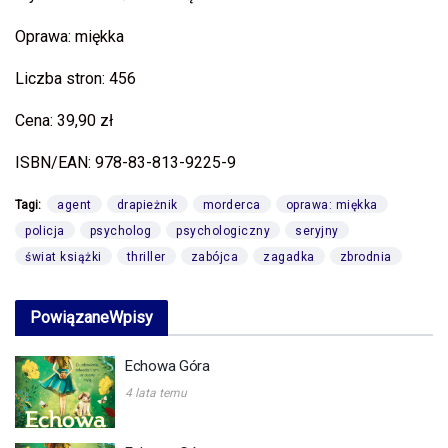
Oprawa: miękka
Liczba stron: 456
Cena: 39,90 zł
ISBN/EAN: 978-83-813-9225-9
Tagi:
agent
drapieżnik
morderca
oprawa: miękka
policja
psycholog
psychologiczny
seryjny
świat książki
thriller
zabójca
zagadka
zbrodnia
Powiązane
Wpisy
Echowa Góra
4 lata temu