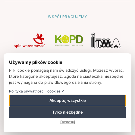
WSPÓŁPRACUJEMY
NAWIGACJA
Używamy plików cookie
Strona główna
Pliki cookie pomagają nam świadczyć usługi. Możesz wybrać,
które kategorie akceptujesz. Zgoda na ciasteczka niezbędne
Polityka prywatności
jest wymagana do prawidłowego działania strony.
Kontakt
Polityka prywatności i cookies ↗
Strony partnerskie
Akceptuj wszystkie
Tylko niezbędne
© 2025
zpkinfo.pl
,
ul. Ku Wiśle 7, 00-707 Warszawa, Polska,
Dostosuj
+48 (22) 50 65 852,
wspolpraca@zpkinfo.pl