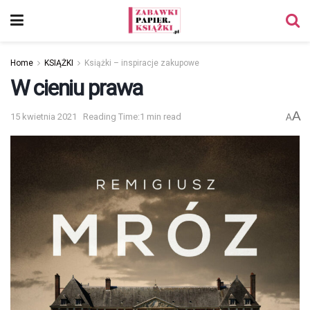
Home
KSIĄŻKI
Książki – inspiracje zakupowe
W cieniu prawa
A
15 kwietnia 2021
Reading Time:1 min read
A