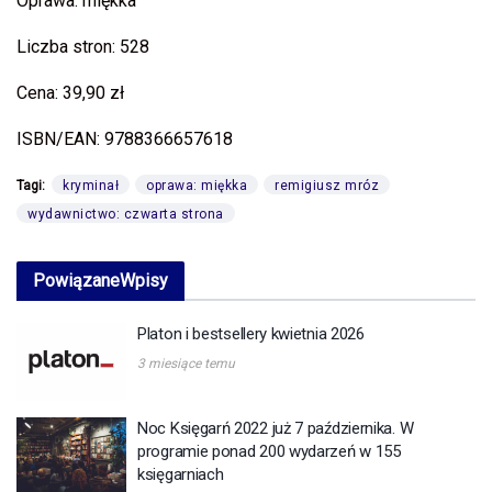
Oprawa: miękka
Liczba stron: 528
Cena: 39,90 zł
ISBN/EAN: 9788366657618
Tagi:
kryminał
oprawa: miękka
remigiusz mróz
wydawnictwo: czwarta strona
Powiązane
Wpisy
Platon i bestsellery kwietnia 2026
3 miesiące temu
Noc Księgarń 2022 już 7 października. W
programie ponad 200 wydarzeń w 155
księgarniach