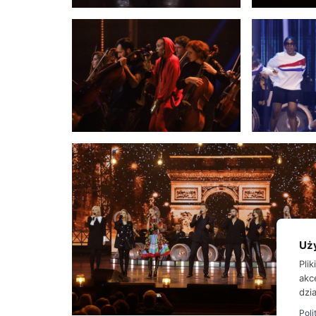
Uż
Pli
akc
dzia
Poli