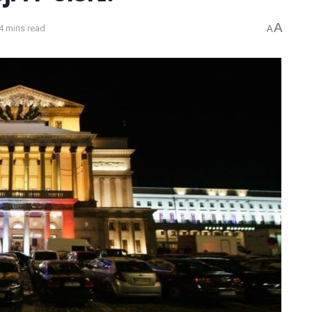
A
4 mins read
A