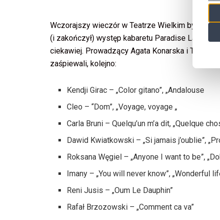
Wczorajszy wieczór w Teatrze Wielkim był wielki
(i zakończył) występ kabaretu Paradise Latin w ch
ciekawiej. Prowadzący Agata Konarska i Tomasz 
zaśpiewali, kolejno:
Kendji Girac – „Color gitano”, „Andalouse
Cleo – “Dom”, „Voyage, voyage „
Carla Bruni – Quelqu’un m’a dit, „Quelque cho
Dawid Kwiatkowski – „Si jamais j’oublie”, „P
Roksana Węgiel – „Anyone I want to be”, „Dobr
Imany – „You will never know”, „Wonderful lif
Reni Jusis – „Oum Le Dauphin”
Rafał Brzozowski – „Comment ca va”