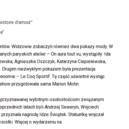
histoire d’amour”
ma”
lentów. Widzowie zobaczyli również dwa pokazy mody. W
nych paryskich atelier – On aura tout vu, wystąpiły: Ida
wska, Agnieszka Oszczyk, Katarzyna Ciepielewska,
. Drugim niezwykłym pokazem była prezentacja
renomie – Le Coq Sportif. Tę część uświetnił występ
 show przygotowała sama Marion Motin.
r, przyznawanej wybitnym osobistościom związanym
poprzednich latach byli Andrzej Seweryn, Wojciech
a przyznała nagrodę Idze Świątek. Statuetkę wręczał
isistki. Więcej o wydarzeniu na