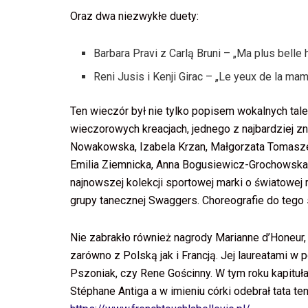
Oraz dwa niezwykłe duety:
Barbara Pravi z Carlą Bruni – „Ma plus belle 
Reni Jusis i Kenji Girac – „Le yeux de la ma
Ten wieczór był nie tylko popisem wokalnych ta
wieczorowych kreacjach, jednego z najbardziej zna
Nowakowska, Izabela Krzan, Małgorzata Tomasze
Emilia Ziemnicka, Anna Bogusiewicz-Grochowska
najnowszej kolekcji sportowej marki o światowej 
grupy tanecznej Swaggers. Choreografie do tego
Nie zabrakło również nagrody Marianne d’Honeu
zarówno z Polską jak i Francją. Jej laureatami w 
Pszoniak, czy Rene Gościnny. W tym roku kapituł
Stéphane Antiga a w imieniu córki odebrał tata ten