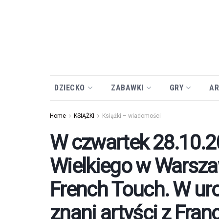
DZIECKO
ZABAWKI
GRY
AR
Home
KSIĄŻKI
Książki – wiadomości
W czwartek 28.10.2
Wielkiego w Warszaw
French Touch. W uro
znani artyści z Francj