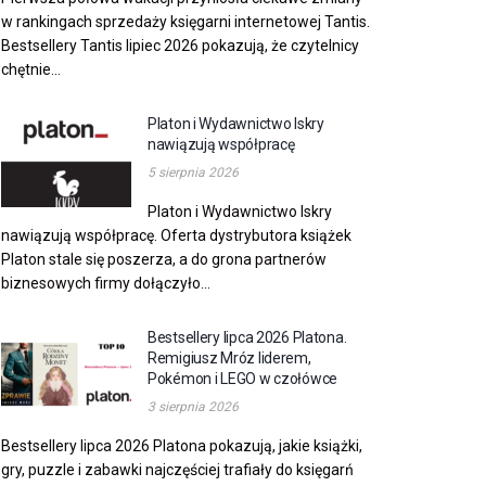
w rankingach sprzedaży księgarni internetowej Tantis.
Bestsellery Tantis lipiec 2026 pokazują, że czytelnicy
chętnie...
Platon i Wydawnictwo Iskry
nawiązują współpracę
5 sierpnia 2026
Platon i Wydawnictwo Iskry
nawiązują współpracę. Oferta dystrybutora książek
Platon stale się poszerza, a do grona partnerów
biznesowych firmy dołączyło...
Bestsellery lipca 2026 Platona.
Remigiusz Mróz liderem,
Pokémon i LEGO w czołówce
3 sierpnia 2026
Bestsellery lipca 2026 Platona pokazują, jakie książki,
gry, puzzle i zabawki najczęściej trafiały do księgarń