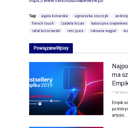
https://www.frenchtouchlabellevie.pl/
Tagi:
agata konarska
agnieszka oszczyk
andrze
french touch
izabela krzan
katarzyna ciepielews
rafał brzozowski
reni jusis
roksana węgiel
wo
Powiązane
Wpisy
Najpo
ma sz
Empi
7 lat temu
Empik od
po któryc
artyści...