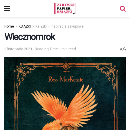
Home
KSIĄŻKI
Książki – inspiracje zakupowe
Wiecznomrok
A
2 listopada 2021
Reading Time:1 min read
A