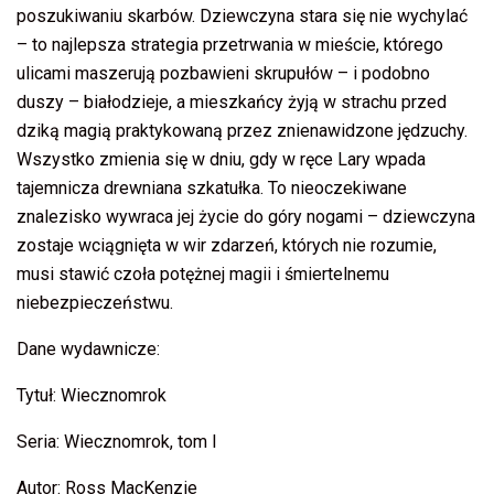
poszukiwaniu skarbów. Dziewczyna stara się nie wychylać
– to najlepsza strategia przetrwania w mieście, którego
ulicami maszerują pozbawieni skrupułów – i podobno
duszy – białodzieje, a mieszkańcy żyją w strachu przed
dziką magią praktykowaną przez znienawidzone jędzuchy.
Wszystko zmienia się w dniu, gdy w ręce Lary wpada
tajemnicza drewniana szkatułka. To nieoczekiwane
znalezisko wywraca jej życie do góry nogami – dziewczyna
zostaje wciągnięta w wir zdarzeń, których nie rozumie,
musi stawić czoła potężnej magii i śmiertelnemu
niebezpieczeństwu.
Dane wydawnicze:
Tytuł: Wiecznomrok
Seria: Wiecznomrok, tom I
Autor: Ross MacKenzie