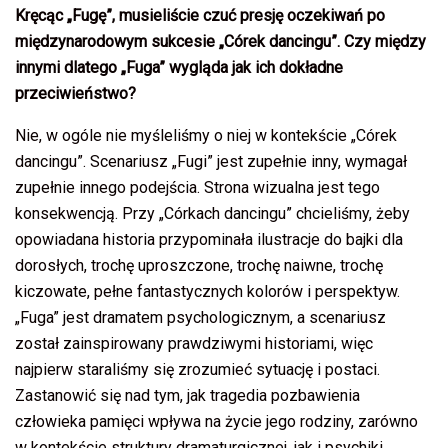
Kręcąc „Fugę”, musieliście czuć presję oczekiwań po
międzynarodowym sukcesie „Córek dancingu”. Czy między
innymi dlatego „Fuga” wygląda jak ich dokładne
przeciwieństwo?
Nie, w ogóle nie myśleliśmy o niej w kontekście „Córek
dancingu”. Scenariusz „Fugi” jest zupełnie inny, wymagał
zupełnie innego podejścia. Strona wizualna jest tego
konsekwencją. Przy „Córkach dancingu” chcieliśmy, żeby
opowiadana historia przypominała ilustracje do bajki dla
dorosłych, trochę uproszczone, trochę naiwne, trochę
kiczowate, pełne fantastycznych kolorów i perspektyw.
„Fuga” jest dramatem psychologicznym, a scenariusz
został zainspirowany prawdziwymi historiami, więc
najpierw staraliśmy się zrozumieć sytuację i postaci.
Zastanowić się nad tym, jak tragedia pozbawienia
człowieka pamięci wpływa na życie jego rodziny, zarówno
w kontekście struktury dramaturgicznej, jak i psychiki,