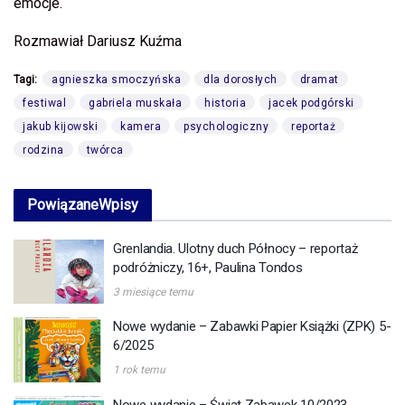
emocje.
Rozmawiał Dariusz Kuźma
Tagi:
agnieszka smoczyńska
dla dorosłych
dramat
festiwal
gabriela muskała
historia
jacek podgórski
jakub kijowski
kamera
psychologiczny
reportaż
rodzina
twórca
Powiązane
Wpisy
Grenlandia. Ulotny duch Północy – reportaż
podróżniczy, 16+, Paulina Tondos
3 miesiące temu
Nowe wydanie – Zabawki Papier Książki (ZPK) 5-
6/2025
1 rok temu
Nowe wydanie – Świat Zabawek 10/2023