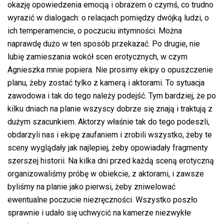
okazję opowiedzenia emocją i obrazem o czymś, co trudno
wyrazić w dialogach: o relacjach pomiędzy dwójką ludzi, o
ich temperamencie, o poczuciu intymności. Można
naprawdę dużo w ten sposób przekazać. Po drugie, nie
lubię zamieszania wokół scen erotycznych, w czym
Agnieszka mnie popiera. Nie prosimy ekipy o opuszczenie
planu, żeby zostać tylko z kamerą i aktorami. To sytuacja
zawodowa i tak do tego należy podejść. Tym bardziej, że po
kilku dniach na planie wszyscy dobrze się znają i traktują z
dużym szacunkiem. Aktorzy właśnie tak do tego podeszli,
obdarzyli nas i ekipę zaufaniem i zrobili wszystko, żeby te
sceny wyglądały jak najlepiej, żeby opowiadały fragmenty
szerszej historii. Na kilka dni przed każdą sceną erotyczną
organizowaliśmy próbę w obiekcie, z aktorami, i zawsze
byliśmy na planie jako pierwsi, żeby zniwelować
ewentualne poczucie niezręczności. Wszystko poszło
sprawnie i udało się uchwycić na kamerze niezwykłe