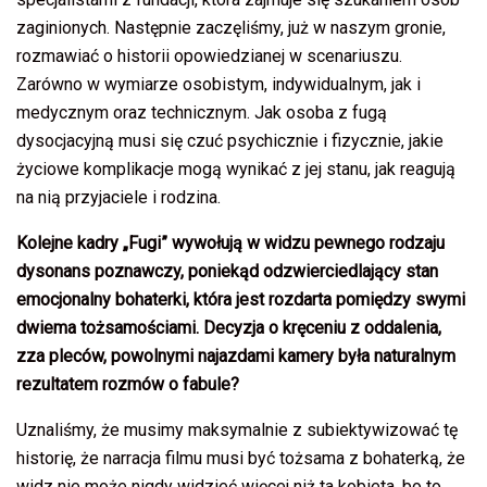
zaginionych. Następnie zaczęliśmy, już w naszym gronie,
rozmawiać o historii opowiedzianej w scenariuszu.
Zarówno w wymiarze osobistym, indywidualnym, jak i
medycznym oraz technicznym. Jak osoba z fugą
dysocjacyjną musi się czuć psychicznie i fizycznie, jakie
życiowe komplikacje mogą wynikać z jej stanu, jak reagują
na nią przyjaciele i rodzina.
Kolejne kadry „Fugi” wywołują w widzu pewnego rodzaju
dysonans poznawczy, poniekąd odzwierciedlający stan
emocjonalny bohaterki, która jest rozdarta pomiędzy swymi
dwiema tożsamościami. Decyzja o kręceniu z oddalenia,
zza pleców, powolnymi najazdami kamery była naturalnym
rezultatem rozmów o fabule?
Uznaliśmy, że musimy maksymalnie z subiektywizować tę
historię, że narracja filmu musi być tożsama z bohaterką, że
widz nie może nigdy widzieć więcej niż ta kobieta, bo to