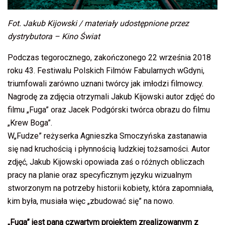
Fot. Jakub Kijowski / materiały udostępnione przez
dystrybutora – Kino Świat
Podczas tegorocznego, zakończonego 22 września 2018
roku 43. Festiwalu Polskich Filmów Fabularnych wGdyni,
triumfowali zarówno uznani twórcy jak imłodzi filmowcy.
Nagrodę za zdjęcia otrzymali Jakub Kijowski autor zdjęć do
filmu „Fuga” oraz Jacek Podgórski twórca obrazu do filmu
„Krew Boga”.
W„Fudze” reżyserka Agnieszka Smoczyńska zastanawia
się nad kruchością i płynnością ludzkiej tożsamości. Autor
zdjęć, Jakub Kijowski opowiada zaś o różnych obliczach
pracy na planie oraz specyficznym języku wizualnym
stworzonym na potrzeby historii kobiety, która zapomniała,
kim była, musiała więc „zbudować się” na nowo.
„Fuga” jest pana czwartym projektem zrealizowanym z