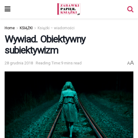
Home
KSIĄŻKI
Książki – wiadomości
Wywiad. Obiektywny
subiektywizm
A
28 grudnia 2018
Reading Time:9 mins read
A