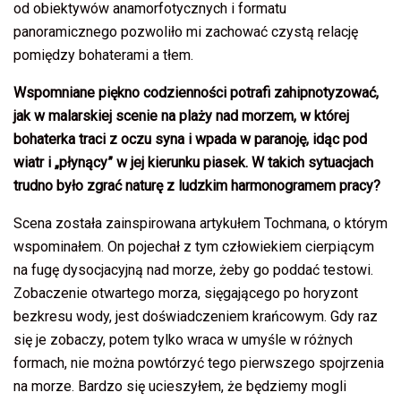
od obiektywów anamorfotycznych i formatu
panoramicznego pozwoliło mi zachować czystą relację
pomiędzy bohaterami a tłem.
Wspomniane piękno codzienności potrafi zahipnotyzować,
jak w malarskiej scenie na plaży nad morzem, w której
bohaterka traci z oczu syna i wpada w paranoję, idąc pod
wiatr i „płynący” w jej kierunku piasek. W takich sytuacjach
trudno było zgrać naturę z ludzkim harmonogramem pracy?
Scena została zainspirowana artykułem Tochmana, o którym
wspominałem. On pojechał z tym człowiekiem cierpiącym
na fugę dysocjacyjną nad morze, żeby go poddać testowi.
Zobaczenie otwartego morza, sięgającego po horyzont
bezkresu wody, jest doświadczeniem krańcowym. Gdy raz
się je zobaczy, potem tylko wraca w umyśle w różnych
formach, nie można powtórzyć tego pierwszego spojrzenia
na morze. Bardzo się ucieszyłem, że będziemy mogli