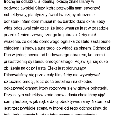
trochę na odludziu, a idealną lokację znaleźliśmy w
podwrocławskiej Ślęży, która pozwoliła nam stworzyć
subiektywny, plastyczny świat tworzący otoczenie
bohaterki. Sam dom musiał mieć bardzo duże okna, żeby
widz odczuwał cały czas, że jego wnętrze jest w zasadzie
przedłużeniem zewnętrznego krajobrazu, żeby miał
wrażenie, że ciepło domowego ogniska zostało zastąpione
chłodem i zimową aurą tego, co widać za oknem. Odchodzi
Pan w jednej scenie od budowanego obrazem, kolorem i
przestrzenią dystansu emocjonalnego. Pojawiają się duże
zbliżenia na oczy i usta. Efekt jest piorunujący.
Pilnowaliśmy się przez cały film, żeby nie wywoływać
sztucznie emocji, lecz dość brutalnie i na chłodno
pokazywać dramat, który rozgrywa się w głowie bohaterki.
Przy całym subiektywizmie opowiadania chcieliśmy ująć
samą historię w jak najbardziej obiektywne ramy. Natomiast
jest rzeczywiście scena, w której od tego odchodzimy. do
bohaterki wracają bardzo intensywne wspomnienia i