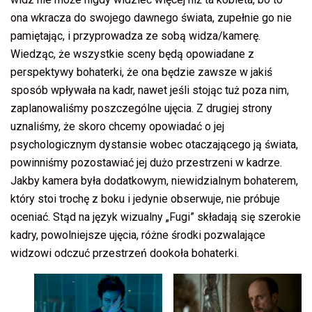
ona wkracza do swojego dawnego świata, zupełnie go nie
pamiętając, i przyprowadza ze sobą widza/kamerę.
Wiedząc, że wszystkie sceny będą opowiadane z
perspektywy bohaterki, że ona będzie zawsze w jakiś
sposób wpływała na kadr, nawet jeśli stojąc tuż poza nim,
zaplanowaliśmy poszczególne ujęcia. Z drugiej strony
uznaliśmy, że skoro chcemy opowiadać o jej
psychologicznym dystansie wobec otaczającego ją świata,
powinniśmy pozostawiać jej dużo przestrzeni w kadrze.
Jakby kamera była dodatkowym, niewidzialnym bohaterem,
który stoi trochę z boku i jedynie obserwuje, nie próbuje
oceniać. Stąd na język wizualny „Fugi” składają się szerokie
kadry, powolniejsze ujęcia, różne środki pozwalające
widzowi odczuć przestrzeń dookoła bohaterki.