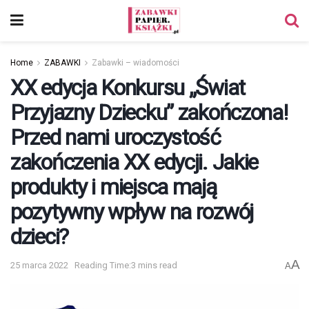
Home
ZABAWKI
Zabawki – wiadomości
XX edycja Konkursu „Świat
Przyjazny Dziecku” zakończona!
Przed nami uroczystość
zakończenia XX edycji. Jakie
produkty i miejsca mają
pozytywny wpływ na rozwój
dzieci?
A
25 marca 2022
Reading Time:3 mins read
A