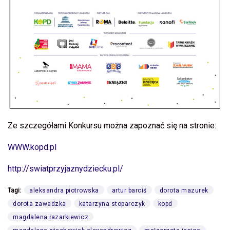
Ze szczegółami Konkursu można zapoznać się na stronie:
WWW.kopd.pl
http://swiatprzyjaznydziecku.pl/
Tagi:
aleksandra piotrowska
artur barciś
dorota mazurek
dorota zawadzka
katarzyna stoparczyk
kopd
magdalena łazarkiewicz