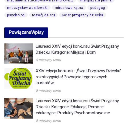
magdalena stachowiak-alexandrowicz
małgorzata janina
mieczysław wasilewski
mirosława kątna
pedagog
psycholog
rozwój dzieci
świat przyjazny dziecku
Powiązane
Wpisy
Laureaci XXIV edycji konkursu Świat Przyjazny
Dziecku. Kategorie: Miejsca i Dom
5 miesięcy temu
XXIV edycja konkursu „Świat Przyjazny Dziecku”
rozstrzygnięta! Poznajcie tegorocznych
laureatów.
5 miesięcy temu
Laureaci XXIV edycji konkursu Świat Przyjazny
Dziecku. Kategorie: Edukacja, Pomoce
edukacyjne, Produkty Psychomotoryczne
5 miesięcy temu