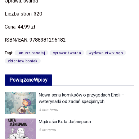
Oprawa: twarda
Liczba stron: 320
Cena: 44,99 zł
ISBN/EAN: 9788381296182
Tagi:
janusz basałaj
oprawa: twarda
wydawnictwo: sqn
zbigniew boniek
Powiązane
Wpisy
Nowa seria komiksów o przygodach Enoli –
weterynarki od zadań specjalnych
4 lata temu
Mądrości Kota Jaśniepana
5 lat temu