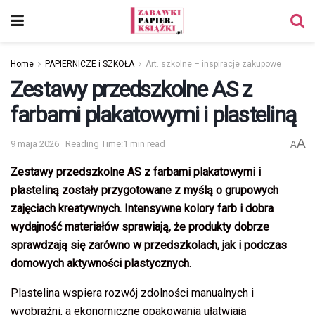
Home
PAPIERNICZE i SZKOŁA
Art. szkolne – inspiracje zakupowe
Zestawy przedszkolne AS z
farbami plakatowymi i plasteliną
A
9 maja 2026
Reading Time:1 min read
A
Zestawy przedszkolne AS z farbami plakatowymi i
plasteliną zostały przygotowane z myślą o grupowych
zajęciach kreatywnych. Intensywne kolory farb i dobra
wydajność materiałów sprawiają, że produkty dobrze
sprawdzają się zarówno w przedszkolach, jak i podczas
domowych aktywności plastycznych.
Plastelina wspiera rozwój zdolności manualnych i
wyobraźni, a ekonomiczne opakowania ułatwiają