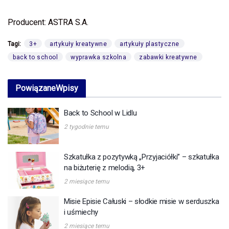
Producent: ASTRA S.A.
Tagi:
3+
artykuły kreatywne
artykuły plastyczne
back to school
wyprawka szkolna
zabawki kreatywne
Powiązane
Wpisy
Back to School w Lidlu
2 tygodnie temu
Szkatułka z pozytywką „Przyjaciółki” – szkatułka
na biżuterię z melodią, 3+
2 miesiące temu
Misie Episie Całuski – słodkie misie w serduszka
i uśmiechy
2 miesiące temu