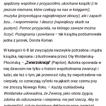
spędzony wspólnie z przyjaciółmi, ukochane książki (i te
jeszcze nieznane, które czekają na nas w księgarni),
muzyka (przywołująca najpiękniejsze obrazy), ale i zapach
bzu… I wspomnienia. I deszcz (największy skarb na
pustyni). Pomoc przyjaciela, na którego zawsze można
liczyć. Pożegnania i powitania
– tak książkę podsumowała
jedna z jurorek, Dorota Koman.
W kategorii 6-8 lat zwyciężyła niezwykle potrzebna i mądra
książka, napisana i zilustrowana przez Olę Woldańską-
Płocińską
–
„Zwierzokracja”
(
Papilon). Autorka opowiada w
niej dzieciom nie tylko o historii współistnienia zwierząt i
ludzi, ale też o tym, jak przenosić ryby, by niepotrzebnie nie
cierpiały, co oznaczają cyferki na jajkach oraz czemu psy
nie znoszą Nowego Roku. –
Każdą rozkładówką
Woldańska udowadnia, że Zwierzę, jako istota żyjąca,
zdolna do odczuwania i cierpienia, nie jest rzeczą. Aby to
potwierdzić, cytuje światową deklarację praw zwierząt.