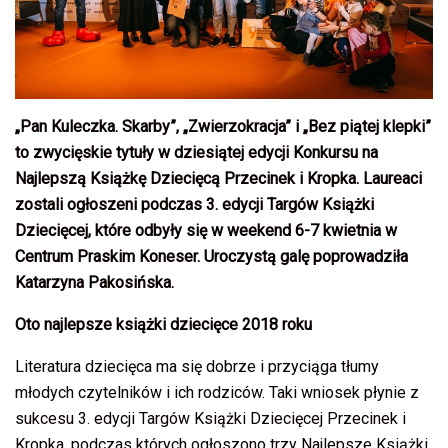
„Pan Kuleczka. Skarby”, „Zwierzokracja” i „Bez piątej klepki”
to zwycięskie tytuły w dziesiątej edycji Konkursu na
Najlepszą Książkę Dziecięcą Przecinek i Kropka. Laureaci
zostali ogłoszeni podczas
3. edycji Targ
ów Książki
D
ziecięcej, które odbyły się w weekend 6-7 kwietnia w
Centrum Praskim Koneser. Uroczystą galę poprowadziła
Katarzyna Pakosińska.
Oto najlepsze książki dziecięce 2018 roku
Literatura dziecięca ma się dobrze i przyciąga tłumy
młodych czytelników i ich rodziców. Taki wniosek płynie z
sukcesu 3. edycji Targów Książki Dziecięcej Przecinek i
Kropka, podczas których ogłoszono trzy Najlepsze Książki