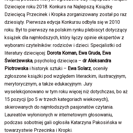
Dziecięce roku 2018. Konkurs na Najlepszą Książkę
Dziecięcą Przecinek i Kropka zorganizowany został po raz
dziesiąty. Pierwsza edycja Konkursu odbyła się w 2010
roku. Był to pierwszy na polskim rynku plebiscyt dotyczący
książek dla najmłodszych, który łączy opinie ekspertów z
wyborami czytelników: rodziców i dzieci. Specjalistki od
literatury dziecięcej:
Dorota Koman, Ewa Gruda, Ewa
Świerżewska
, psycholog dziecięca –
dr Aleksandra
Piotrowska
i historyk sztuki –
Ewa Solarz
, oceniły
zgłoszone książki pod względem literackim, ilustracyjnym,
merytorycznym, a także edukacyjnym. Jury
wyselekcjonowano w tym roku więcej niż dotychczas, bo aż
15 pozycji (po 5 w trzech kategoriach wiekowych),
skierowanych do najmłodszych pasjonatów czytania.
Laureatów wyłonionych w internetowym głosowaniu,
podczas sobotniej gali ogłosiła Katarzyna Pakosińska w
towarzystwie Przecinka i Kropki.