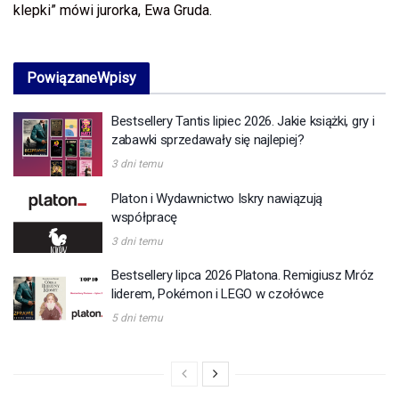
klepki” mówi jurorka, Ewa Gruda.
Powiązane
Wpisy
Bestsellery Tantis lipiec 2026. Jakie książki, gry i
zabawki sprzedawały się najlepiej?
3 dni temu
Platon i Wydawnictwo Iskry nawiązują
współpracę
3 dni temu
Bestsellery lipca 2026 Platona. Remigiusz Mróz
liderem, Pokémon i LEGO w czołówce
5 dni temu