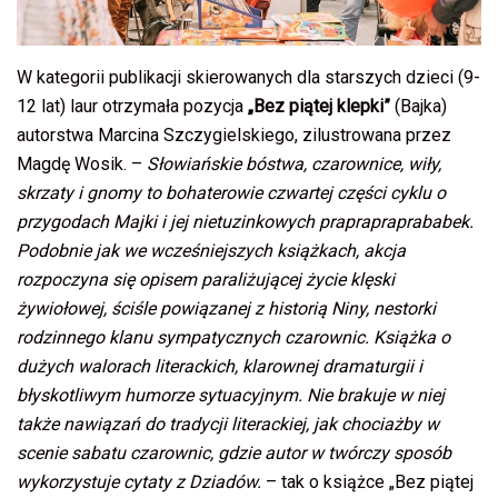
W kategorii publikacji skierowanych dla starszych dzieci (9-
12 lat) laur otrzymała pozycja
„Bez piątej klepki”
(Bajka)
autorstwa Marcina Szczygielskiego, zilustrowana przez
Magdę Wosik. –
Słowiańskie bóstwa, czarownice, wiły,
skrzaty i gnomy to bohaterowie czwartej części cyklu o
przygodach Majki i jej nietuzinkowych praprapraprababek.
Podobnie jak we wcześniejszych książkach, akcja
rozpoczyna się opisem paraliżującej życie klęski
żywiołowej, ściśle powiązanej z historią Niny, nestorki
rodzinnego klanu sympatycznych czarownic. Książka o
dużych walorach literackich, klarownej dramaturgii i
błyskotliwym humorze sytuacyjnym. Nie brakuje w niej
także nawiązań do tradycji literackiej, jak chociażby w
scenie sabatu czarownic, gdzie autor w twórczy sposób
wykorzystuje cytaty z Dziadów.
– tak o książce „Bez piątej