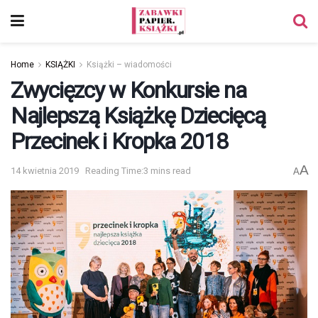
Home
KSIĄŻKI
Książki – wiadomości
Zwycięzcy w Konkursie na
Najlepszą Książkę Dziecięcą
Przecinek i Kropka 2018
A
14 kwietnia 2019
Reading Time:3 mins read
A