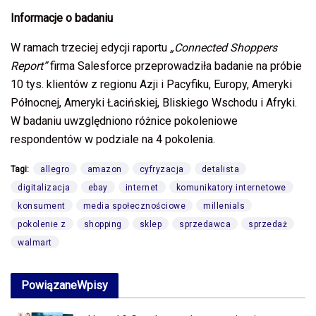
Informacje o badaniu
W ramach trzeciej edycji raportu
„Connected Shoppers
Report”
firma Salesforce przeprowadziła badanie na próbie
10 tys. klientów z regionu Azji i Pacyfiku, Europy, Ameryki
Północnej, Ameryki Łacińskiej, Bliskiego Wschodu i Afryki.
W badaniu uwzględniono różnice pokoleniowe
respondentów w podziale na 4 pokolenia.
Tagi:
allegro
amazon
cyfryzacja
detalista
digitalizacja
ebay
internet
komunikatory internetowe
konsument
media społecznościowe
millenials
pokolenie z
shopping
sklep
sprzedawca
sprzedaż
walmart
Powiązane
Wpisy