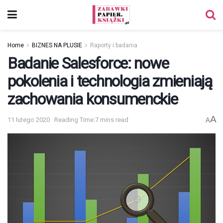
Home
BIZNES NA PLUSIE
Raporty i badania
Badanie Salesforce: nowe
pokolenia i technologia zmieniają
zachowania konsumenckie
A
11 lutego 2020
Reading Time:7 mins read
A