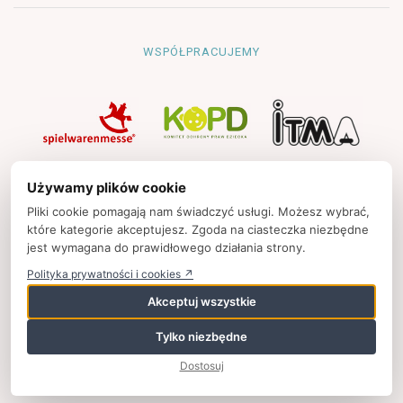
WSPÓŁPRACUJEMY
NAWIGACJA
Używamy plików cookie
Strona główna
Pliki cookie pomagają nam świadczyć usługi. Możesz wybrać,
które kategorie akceptujesz. Zgoda na ciasteczka niezbędne
Polityka prywatności
jest wymagana do prawidłowego działania strony.
Kontakt
Polityka prywatności i cookies ↗
Strony partnerskie
Akceptuj wszystkie
Tylko niezbędne
© 2025
zpkinfo.pl
,
ul. Ku Wiśle 7, 00-707 Warszawa, Polska,
Dostosuj
+48 (22) 50 65 852,
wspolpraca@zpkinfo.pl