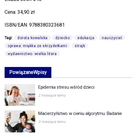
Cena: 34,90 zł
ISBN/EAN: 9788380323681
Tagi:
dorota kowalska
dziecko
edukacja
nauczyciel
oprawa: miękka ze skrzydełkami
strajk
wydawnictwo: wielka litera
Powiązane
Wpisy
Epidemia stresu wśród dzieci
2 miesiące temu
Macierzyństwo w cieniu algorytmu. Badanie
3 miesiące temu