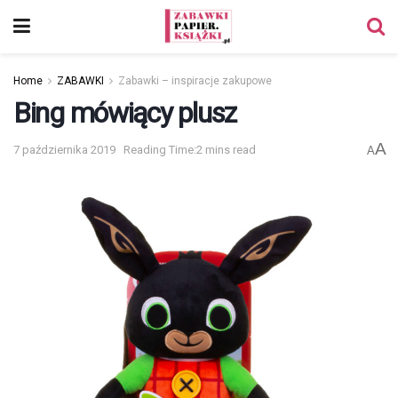
Home
ZABAWKI
Zabawki – inspiracje zakupowe
Bing mówiący plusz
A
7 października 2019
Reading Time:2 mins read
A