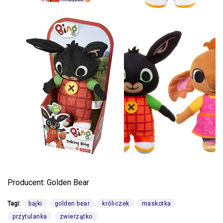
Producent: Golden Bear
Tagi:
bajki
golden bear
króliczek
maskotka
przytulanka
zwierzątko