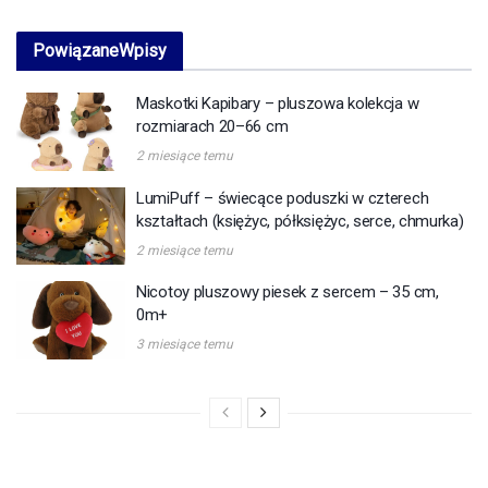
Powiązane
Wpisy
Maskotki Kapibary – pluszowa kolekcja w
rozmiarach 20–66 cm
2 miesiące temu
LumiPuff – świecące poduszki w czterech
kształtach (księżyc, półksiężyc, serce, chmurka)
2 miesiące temu
Nicotoy pluszowy piesek z sercem – 35 cm,
0m+
3 miesiące temu